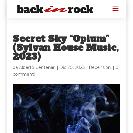
Secret Sky “Opium”
(Sylvan House Music,
2023)
da
Alberto Centenari
|
Dic 20, 2023
|
Recensioni
|
0
commenti