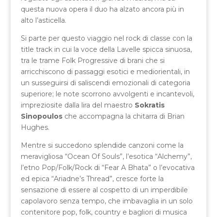
questa nuova opera il duo ha alzato ancora più in
alto l’asticella.
Si parte per questo viaggio nel rock di classe con la
title track in cui la voce della Lavelle spicca sinuosa,
tra le trame Folk Progressive di brani che si
arricchiscono di passaggi esotici e mediorientali, in
un susseguirsi di saliscendi emozionali di categoria
superiore; le note scorrono avvolgenti e incantevoli,
impreziosite dalla lira del maestro
Sokratis
Sinopoulos
che accompagna la chitarra di Brian
Hughes.
Mentre si succedono splendide canzoni come la
meravigliosa “Ocean Of Souls”, l’esotica “Alchemy”,
l’etno Pop/Folk/Rock di “Fear A Bhata” o l’evocativa
ed epica “Ariadne’s Thread”, cresce forte la
sensazione di essere al cospetto di un imperdibile
capolavoro senza tempo, che imbavaglia in un solo
contenitore pop, folk, country e bagliori di musica