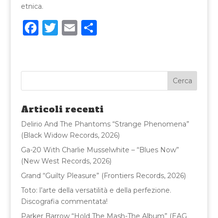
etnica.
F
T
E
C
a
w
m
o
c
it
ai
n
e
te
l
di
b
r
vi
o
di
Articoli recenti
o
Delirio And The Phantoms “Strange Phenomena”
k
(Black Widow Records, 2026)
Ga-20 With Charlie Musselwhite – “Blues Now”
(New West Records, 2026)
Grand “Guilty Pleasure” (Frontiers Records, 2026)
Toto: l’arte della versatilità e della perfezione.
Discografia commentata!
Parker Barrow “Hold The Mash-The Album” (EAG