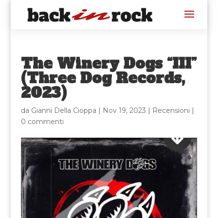
The Winery Dogs “III”
(Three Dog Records,
2023)
da
Gianni Della Cioppa
|
Nov 19, 2023
|
Recensioni
|
0 commenti