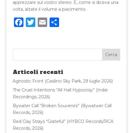
apprezzare sul vostro stereo. E, come si diceva una
volta, alzate il volume a piacimento.
F
T
E
C
a
w
m
o
c
it
ai
n
e
te
l
di
b
r
vi
o
di
Articoli recenti
o
Agnostic Front (Casilino Sky Park, 29 luglio 2026)
k
The Cruel Intentions “All Hall Hypocrisy” (Indie
Recordings, 2026)
Bywater Call “Broken Souvenirs” (Bywatwer Call
Records, 2026)
Red Clay Strays “Grateful” (HYBCO Records/RCA
Records, 2026)