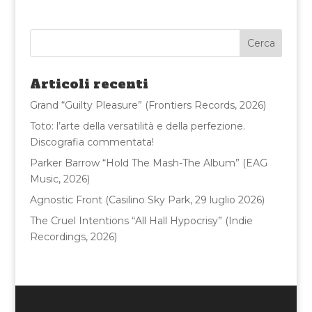
c
it
ai
n
e
te
l
di
b
r
vi
o
di
Articoli recenti
o
Grand “Guilty Pleasure” (Frontiers Records, 2026)
k
Toto: l’arte della versatilità e della perfezione.
Discografia commentata!
Parker Barrow “Hold The Mash-The Album” (EAG
Music, 2026)
Agnostic Front (Casilino Sky Park, 29 luglio 2026)
The Cruel Intentions “All Hall Hypocrisy” (Indie
Recordings, 2026)