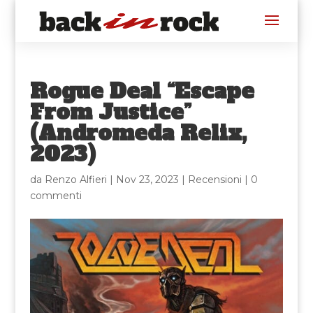
Rogue Deal “Escape
From Justice”
(Andromeda Relix,
2023)
da
Renzo Alfieri
|
Nov 23, 2023
|
Recensioni
|
0
commenti