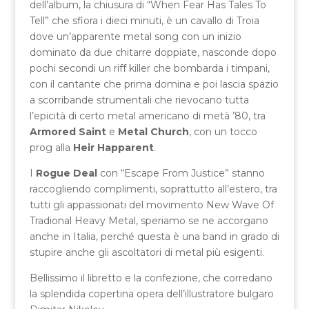
dell’album, la chiusura di “When Fear Has Tales To
Tell” che sfiora i dieci minuti, è un cavallo di Troia
dove un’apparente metal song con un inizio
dominato da due chitarre doppiate, nasconde dopo
pochi secondi un riff killer che bombarda i timpani,
con il cantante che prima domina e poi lascia spazio
a scorribande strumentali che rievocano tutta
l’epicità di certo metal americano di metà ’80, tra
Armored Saint
e
Metal Church
, con un tocco
prog alla
Heir Happarent
.
I
Rogue Deal
con “Escape From Justice” stanno
raccogliendo complimenti, soprattutto all’estero, tra
tutti gli appassionati del movimento New Wave Of
Tradional Heavy Metal, speriamo se ne accorgano
anche in Italia, perché questa è una band in grado di
stupire anche gli ascoltatori di metal più esigenti.
Bellissimo il libretto e la confezione, che corredano
la splendida copertina opera dell’illustratore bulgaro