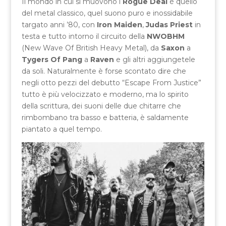
Il mondo in cui si muovono i
Rogue Deal
è quello
del metal classico, quel suono puro e inossidabile
targato anni ’80, con
Iron Maiden
,
Judas Priest
in
testa e tutto intorno il circuito della
NWOBHM
(New Wave Of British Heavy Metal), da
Saxon
a
Tygers Of Pang
a
Raven
e gli altri aggiungetele
da soli. Naturalmente è forse scontato dire che
negli otto pezzi del debutto “Escape From Justice”
tutto è più velocizzato e moderno, ma lo spirito
della scrittura, dei suoni delle due chitarre che
rimbombano tra basso e batteria, è saldamente
piantato a quel tempo.