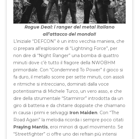
Rogue Deal: i ranger del metal italiano
all’attacco del mondo!!
L’iniziale “DEFCON” è un intro vecchia maniera, che
ci prepara all’esplosione di “Lightning Force”, per
non dire di “Night Ranger” una bomba di quattro
minuti dove c’è tutto il fragore della NWOBHM
primordiale. Con “Condemned To Power” il gioco si
fa duro, il metallo scorre per sette minuti, con assoli
e ritmiche si intrecciano, dominati dalla voce
potentissima di Michele Turco, un vero asso, e che
dire della strumentale “Starmirror” introdotta da un
giro di batteria e da chitarre doppiate che chiamano
in causa i primi e selvaggi
Iron Maiden
. Con “The
Road Again” la melodia ricorda i sempre poco citati
Praying Mantis
, eroi minori di quel movimento. Se
“Streetfighter” ci offre uno dei refrain più intensi