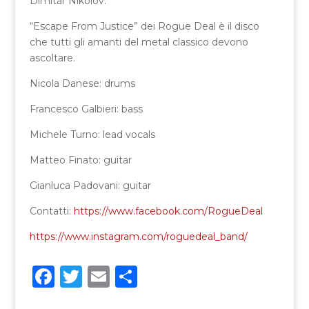
Dimitar Nikolov.
“Escape From Justice” dei Rogue Deal è il disco
che tutti gli amanti del metal classico devono
ascoltare.
Nicola Danese: drums
Francesco Galbieri: bass
Michele Turno: lead vocals
Matteo Finato: guitar
Gianluca Padovani: guitar
Contatti:
https://www.facebook.com/RogueDeal
https://www.instagram.com/roguedeal_band/
F
T
E
C
a
w
m
o