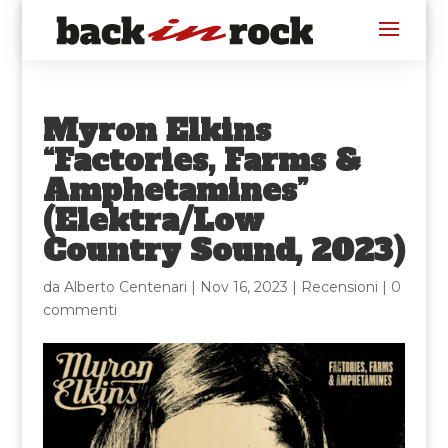
Myron Elkins
“Factories, Farms &
Amphetamines”
(Elektra/Low
Country Sound, 2023)
da
Alberto Centenari
|
Nov 16, 2023
|
Recensioni
|
0
commenti