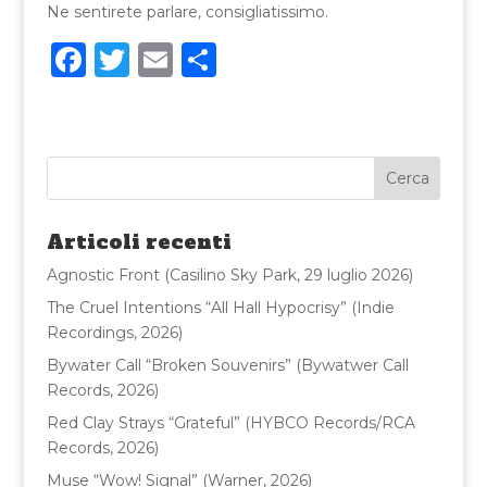
Ne sentirete parlare, consigliatissimo.
F
T
E
C
a
w
m
o
c
it
ai
n
e
te
l
di
b
r
vi
o
di
Articoli recenti
o
Agnostic Front (Casilino Sky Park, 29 luglio 2026)
k
The Cruel Intentions “All Hall Hypocrisy” (Indie
Recordings, 2026)
Bywater Call “Broken Souvenirs” (Bywatwer Call
Records, 2026)
Red Clay Strays “Grateful” (HYBCO Records/RCA
Records, 2026)
Muse “Wow! Signal” (Warner, 2026)