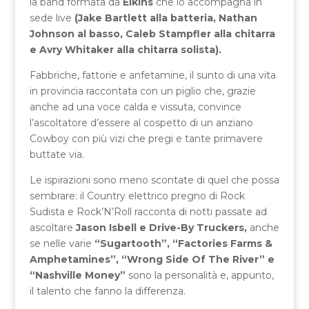
la band formata da
Elkins
che lo accompagna in
sede live
(Jake Bartlett alla batteria, Nathan
Johnson al basso, Caleb Stampfler alla chitarra
e Avry Whitaker alla chitarra solista).
Fabbriche, fattorie e anfetamine, il sunto di una vita
in provincia raccontata con un piglio che, grazie
anche ad una voce calda e vissuta, convince
l’ascoltatore d’essere al cospetto di un anziano
Cowboy con più vizi che pregi e tante primavere
buttate via.
Le ispirazioni sono meno scontate di quel che possa
sembrare: il Country elettrico pregno di Rock
Sudista e Rock’N’Roll racconta di notti passate ad
ascoltare
Jason Isbell e Drive-By Truckers,
anche
se nelle varie
“Sugartooth”, “Factories Farms &
Amphetamines”, “Wrong Side Of The River” e
“Nashville Money”
sono la personalità e, appunto,
il talento che fanno la differenza.