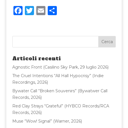
F
T
E
C
a
w
m
o
c
it
ai
n
e
te
l
di
b
r
vi
o
di
Articoli recenti
o
Agnostic Front (Casilino Sky Park, 29 luglio 2026)
k
The Cruel Intentions “All Hall Hypocrisy” (Indie
Recordings, 2026)
Bywater Call “Broken Souvenirs” (Bywatwer Call
Records, 2026)
Red Clay Strays “Grateful” (HYBCO Records/RCA
Records, 2026)
Muse “Wow! Signal” (Warner, 2026)