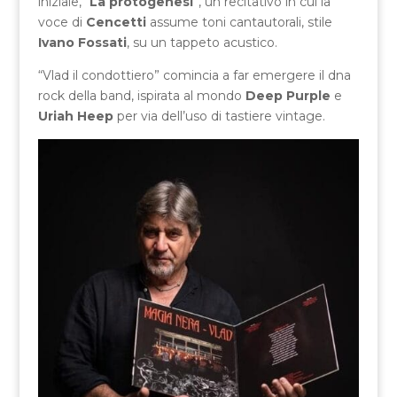
iniziale, “
La protogenesi
”, un recitativo in cui la
voce di
Cencetti
assume toni cantautorali, stile
Ivano Fossati
, su un tappeto acustico.
“Vlad il condottiero” comincia a far emergere il dna
rock della band, ispirata al mondo
Deep Purple
e
Uriah Heep
per via dell’uso di tastiere vintage.