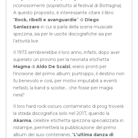
riconoscimenti (soprattutto al festival di Bottagna).
A questo proposito, è interessante citare il libro
“
Rock, ribelli e avanguardie
” di
Diego
Sanlazzaro
in cui si parla della scena musicale
spezzina, sia per le uscite discografiche sia per
l’attività live.
Il 1973 sembrerebbe il loro anno, infatti, dopo aver
superato un provino per la neonata etichetta
Magma
di
Aldo De Scalzi
, erano pronti per
l’incisione del primo album; purtroppo, il destino non
fu benevolo e così, per motivi imputabili a eventi
nefasti, la band si sciolse… che fosse per magia
nera?
Il loro hard rock oscuro contaminato di prog troverà
la strada discografica solo nel 2017, quando la
Akarma
, celebre etichetta spezzina specializzata in
ristampe, permetterà la pubblicazione del primo
album dei suoi conterranei, “
L’ultima danza di