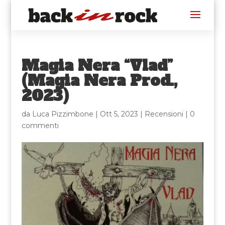
Magia Nera “Vlad”
(Magia Nera Prod.,
2023)
da
Luca Pizzimbone
|
Ott 5, 2023
|
Recensioni
|
0
commenti