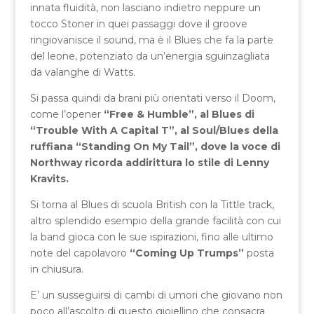
innata fluidità, non lasciano indietro neppure un
tocco Stoner in quei passaggi dove il groove
ringiovanisce il sound, ma è il Blues che fa la parte
del leone, potenziato da un’energia sguinzagliata
da valanghe di Watts.
Si passa quindi da brani più orientati verso il Doom,
come l’opener
“Free & Humble”, al Blues di
“Trouble With A Capital T”, al Soul/Blues della
ruffiana “Standing On My Tail”, dove la voce di
Northway ricorda addirittura lo stile di Lenny
Kravits.
Si torna al Blues di scuola British con la Tittle track,
altro splendido esempio della grande facilità con cui
la band gioca con le sue ispirazioni, fino alle ultimo
note del capolavoro
“Coming Up Trumps”
posta
in chiusura.
E’ un susseguirsi di cambi di umori che giovano non
poco all’ascolto di questo gioiellino che consacra