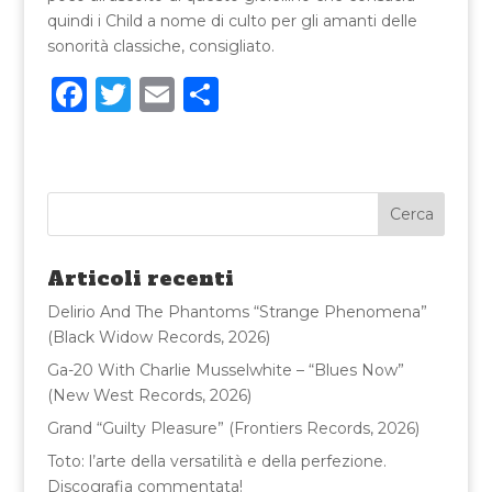
quindi i Child a nome di culto per gli amanti delle
sonorità classiche, consigliato.
F
T
E
C
a
w
m
o
c
it
ai
n
e
te
l
di
b
r
vi
o
di
Articoli recenti
o
Delirio And The Phantoms “Strange Phenomena”
k
(Black Widow Records, 2026)
Ga-20 With Charlie Musselwhite – “Blues Now”
(New West Records, 2026)
Grand “Guilty Pleasure” (Frontiers Records, 2026)
Toto: l’arte della versatilità e della perfezione.
Discografia commentata!