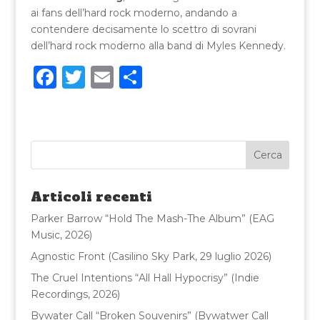
ai fans dell’hard rock moderno, andando a
contendere decisamente lo scettro di sovrani
dell’hard rock moderno alla band di Myles Kennedy.
F
T
E
C
a
w
m
o
c
it
ai
n
e
te
l
di
b
r
vi
o
di
Articoli recenti
o
Parker Barrow “Hold The Mash-The Album” (EAG
k
Music, 2026)
Agnostic Front (Casilino Sky Park, 29 luglio 2026)
The Cruel Intentions “All Hall Hypocrisy” (Indie
Recordings, 2026)
Bywater Call “Broken Souvenirs” (Bywatwer Call