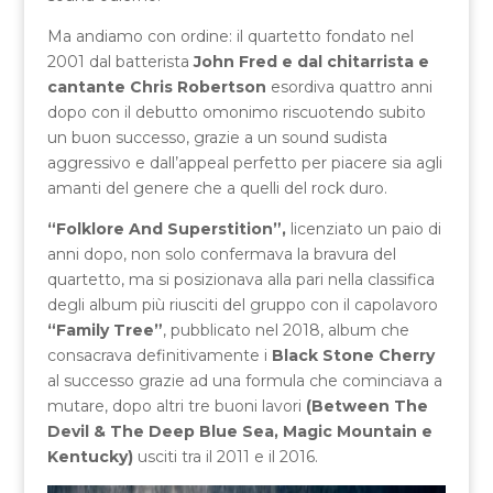
Ma andiamo con ordine: il quartetto fondato nel
2001 dal batterista
John Fred e dal chitarrista e
cantante Chris Robertson
esordiva quattro anni
dopo con il debutto omonimo riscuotendo subito
un buon successo, grazie a un sound sudista
aggressivo e dall’appeal perfetto per piacere sia agli
amanti del genere che a quelli del rock duro.
“Folklore And Superstition”,
licenziato un paio di
anni dopo, non solo confermava la bravura del
quartetto, ma si posizionava alla pari nella classifica
degli album più riusciti del gruppo con il capolavoro
“Family Tree”
, pubblicato nel 2018, album che
consacrava definitivamente i
Black Stone Cherry
al successo grazie ad una formula che cominciava a
mutare, dopo altri tre buoni lavori
(Between The
Devil & The Deep Blue Sea, Magic Mountain e
Kentucky)
usciti tra il 2011 e il 2016.