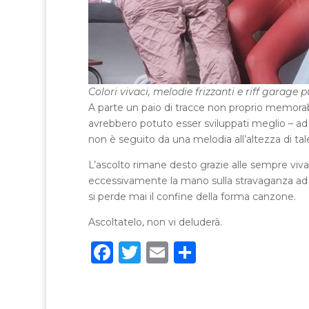
Colori vivaci, melodie frizzanti e riff garage p
A parte un paio di tracce non proprio memorabi
avrebbero potuto esser sviluppati meglio – ad
non è seguito da una melodia all’altezza di tale 
L’ascolto rimane desto grazie alle sempre vivac
eccessivamente la mano sulla stravaganza ad 
si perde mai il confine della forma canzone.
Ascoltatelo, non vi deluderà.
F
T
E
C
a
w
m
o
c
it
ai
n