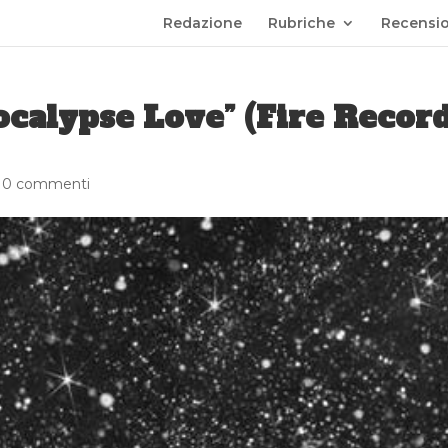
Redazione
Rubriche
Recensio
ocalypse Love” (Fire Record
|
0 commenti