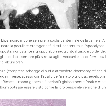
 Lips
, ricordandone sempre la soglia ventennale della carriera. A
quanto la peculiare eterogeneità di stili contenuta in “Apocalypse
roposta, nonostante il gruppo abbia raggiunto il traguardo del d
li esordi sta sempre più stretta agli americani e la conferma su 
di alcuni brani.
luenze (comprese schegge di surf o atmosfere cinematografiche d
 immerse, spesso con l’ausilio dell’amato piglio psichedelico, i
efficace. Il mood generale è perlopiù gioiosamente freak e molt
bum potesse essere visto come la loro personale versione di un