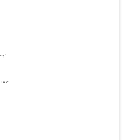
am”
e non