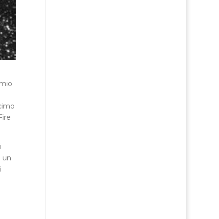
 mio
ecimo
Fire
i
n un
i