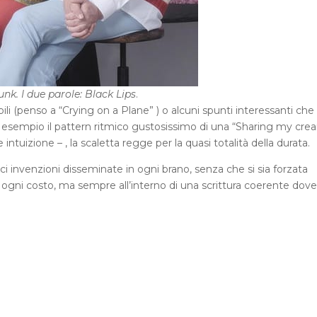
unk. I due parole: Black Lips
.
li (penso a “Crying on a Plane” ) o alcuni spunti interessanti che
 esempio il pattern ritmico gustosissimo di una “Sharing my cre
intuizione – , la scaletta regge per la quasi totalità della durata.
i invenzioni disseminate in ogni brano, senza che si sia forzata
ogni costo, ma sempre all’interno di una scrittura coerente dov