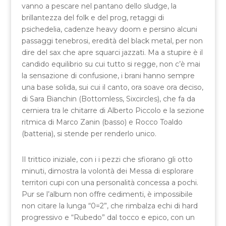
vanno a pescare nel pantano dello sludge, la
brillantezza del folk e del prog, retaggi di
psichedelia, cadenze heavy doom e persino alcuni
passaggi tenebrosi, eredità del black metal, per non
dire del sax che apre squarci jazzati. Ma a stupire è il
candido equilibrio su cui tutto si regge, non c’è mai
la sensazione di confusione, i brani hanno sempre
una base solida, sui cui il canto, ora soave ora deciso,
di Sara Bianchin (Bottomless, Sixcircles), che fa da
cerniera tra le chitarre di Alberto Piccolo e la sezione
ritmica di Marco Zanin (basso) e Rocco Toaldo
(batteria), si stende per renderlo unico.
Il trittico iniziale, con i i pezzi che sfiorano gli otto
minuti, dimostra la volontà dei Messa di esplorare
territori cupi con una personalità concessa a pochi.
Pur se l’album non offre cedimenti, è impossibile
non citare la lunga “0=2”, che rimbalza echi di hard
progressivo e “Rubedo” dal tocco e epico, con un