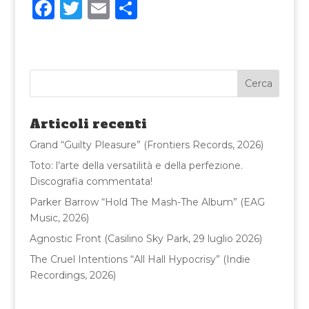
F
T
E
C
a
w
m
o
c
it
ai
n
e
te
l
di
b
r
vi
o
di
Articoli recenti
o
Grand “Guilty Pleasure” (Frontiers Records, 2026)
k
Toto: l’arte della versatilità e della perfezione.
Discografia commentata!
Parker Barrow “Hold The Mash-The Album” (EAG
Music, 2026)
Agnostic Front (Casilino Sky Park, 29 luglio 2026)
The Cruel Intentions “All Hall Hypocrisy” (Indie
Recordings, 2026)