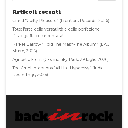
b
r
vi
o
di
Articoli recenti
o
Grand “Guilty Pleasure” (Frontiers Records, 2026)
k
Toto: l’arte della versatilità e della perfezione.
Discografia commentata!
Parker Barrow “Hold The Mash-The Album” (EAG
Music, 2026)
Agnostic Front (Casilino Sky Park, 29 luglio 2026)
The Cruel Intentions “All Hall Hypocrisy” (Indie
Recordings, 2026)