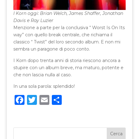
I Korn oggi: Brian Welch, James Shaffer, Jonathan
Davis e Ray Luzier
Menzione a parte per la conclusiva “ Worst Is On Its
way” con quello break centrale, che richiama il
classico “ Twist” del loro secondo album. E non mi
sembra un paragone di poco conto.
I Korn dopo trenta anni di storia riescono ancora a
stupire con un album breve, ma maturo, potente e
che non lascia nulla al caso.
In una sola parola: splendido!
F
T
E
C
a
w
m
o
c
it
ai
n
e
te
l
di