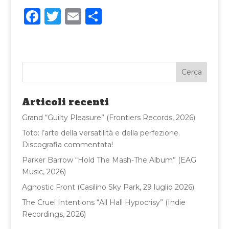
F
T
E
C
a
w
m
o
c
it
ai
n
e
te
l
di
b
r
vi
o
di
Articoli recenti
o
Grand “Guilty Pleasure” (Frontiers Records, 2026)
k
Toto: l’arte della versatilità e della perfezione.
Discografia commentata!
Parker Barrow “Hold The Mash-The Album” (EAG
Music, 2026)
Agnostic Front (Casilino Sky Park, 29 luglio 2026)
The Cruel Intentions “All Hall Hypocrisy” (Indie
Recordings, 2026)