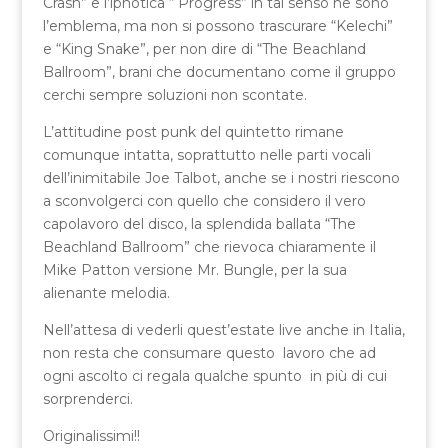
Crash” e l’ipnotica “ Progress” in tal senso ne sono
l’emblema, ma non si possono trascurare “Kelechi”
e “King Snake”, per non dire di “The Beachland
Ballroom”, brani che documentano come il gruppo
cerchi sempre soluzioni non scontate.
L’attitudine post punk del quintetto rimane
comunque intatta, soprattutto nelle parti vocali
dell’inimitabile Joe Talbot, anche se i nostri riescono
a sconvolgerci con quello che considero il vero
capolavoro del disco, la splendida ballata “The
Beachland Ballroom” che rievoca chiaramente il
Mike Patton versione Mr. Bungle, per la sua
alienante melodia.
Nell’attesa di vederli quest’estate live anche in Italia,
non resta che consumare questo lavoro che ad
ogni ascolto ci regala qualche spunto in più di cui
sorprenderci.
Originalissimi!!