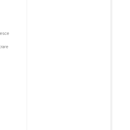
 esce
trare