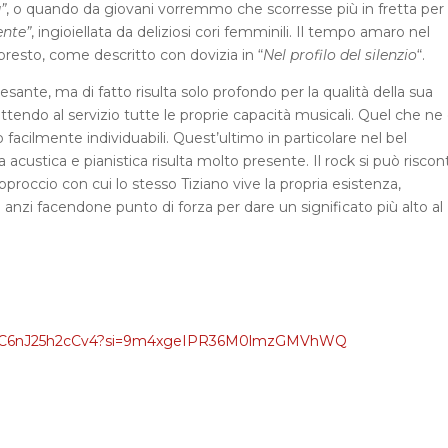
”
, o quando da giovani vorremmo che scorresse più in fretta per
nte”
, ingioiellata da deliziosi cori femminili. Il tempo amaro nel
presto, come descritto con dovizia in “
Nel profilo del silenzio
“.
nte, ma di fatto risulta solo profondo per la qualità della sua
mettendo al servizio tutte le proprie capacità musicali. Quel che ne
o facilmente individuabili. Quest’ultimo in particolare nel bel
a acustica e pianistica risulta molto presente. Il rock si può riscon
’approccio con cui lo stesso Tiziano vive la propria esistenza,
nzi facendone punto di forza per dare un significato più alto al
enLOC6nJ25h2cCv4?si=9m4xgeIPR36M0lmzGMVhWQ