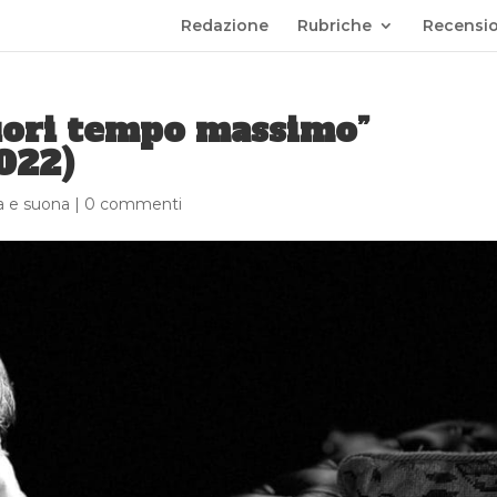
Redazione
Rubriche
Recensio
Fuori tempo massimo”
022)
ta e suona
|
0 commenti