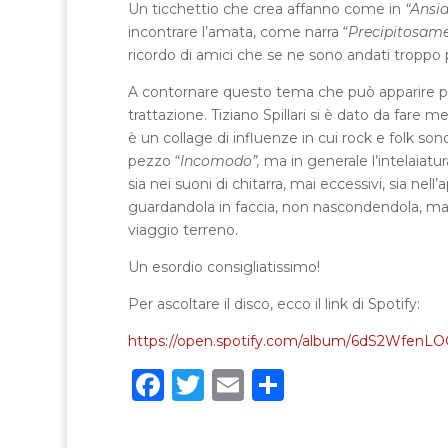
Un ticchettio che crea affanno come in
“Ansia
incontrare l’amata, come narra “
Precipitosame
ricordo di amici che se ne sono andati troppo 
A contornare questo tema che può apparire pesa
trattazione. Tiziano Spillari si è dato da fare 
è un collage di influenze in cui rock e folk son
pezzo “
Incomodo”,
ma in generale l’intelaiatur
sia nei suoni di chitarra, mai eccessivi, sia nell
guardandola in faccia, non nascondendola, ma a
viaggio terreno.
Un esordio consigliatissimo!
Per ascoltare il disco, ecco il link di Spotify:
https://open.spotify.com/album/6dS2Wf
F
T
E
C
a
w
m
o