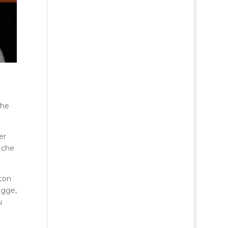
che
er
e che
 con
ugge,
ù