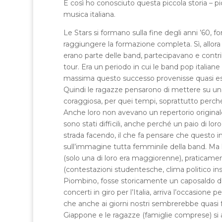
E così ho conosciuto questa piccola storia – pi
musica italiana.
Le Stars si formano sulla fine degli anni ’60
raggiungere la formazione completa. Sì, allora
erano parte delle band, partecipavano e contrib
tour. Era un periodo in cui le band pop italia
massima questo successo provenisse quasi escl
Quindi le ragazze pensarono di mettere su un
coraggiosa, per quei tempi, soprattutto perch
Anche loro non avevano un repertorio originale
sono stati difficili, anche perché un paio di
strada facendo, il che fa pensare che quest
sull’immagine tutta femminile della band. Ma l
(solo una di loro era maggiorenne), praticament
(contestazioni studentesche, clima politico ins
Piombino, fosse storicamente un caposaldo del
concerti in giro per l’Italia, arriva l’occasione
che anche ai giorni nostri sembrerebbe quasi f
Giappone e le ragazze (famiglie comprese) si a