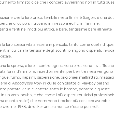
mento firmato dice che i concerti avverranno non in tutti ques
nazione che la loro unica, terribile meta finale è Saigon; è una do
erché di colpo si ritrovano in mezzo a edifici in fiamme,
ti e feriti nei modi più atroci, e bare, tantissime bare allineate
la loro stessa vita a essere in pericolo, tanto come quella di que
ti in cui cala la tensione degli scontri piangono disperati, invoc
opicale.
rio le sprona, e loro – contro ogni razionale reazione – si affidano 
tata forza d’animo. E, incredibilmente, per ben tre mesi vengono
angue, fumo, napalm, disperazione, prigionieri maltrattati, massacr
cena di
Apocalypse Now
in cui le conigliette di Playboy ballano
ente portate via in elicottero sotto le bombe, penserò a queste
in un vero incubo, e che come i più esperti musicisti professionis
 (ma quanto reale!) che nemmeno il rocker più coriaceo avrebbe
 che, nel 1968, di rocker ancora non ce n’erano poi molti.