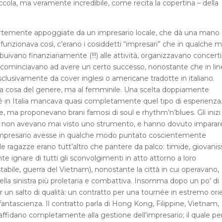
ccola, ma veramente incredibile, come recita la copertina – della
, fortemente appoggiate da un impresario locale, che dà una mano 
 funzionava così, c’erano i cosiddetti “impresari” che in qualche 
uivano finanziariamente (!!!) alle attività, organizzavano concerti
ne cominciavano ad avere un certo successo, nonostante che in lin
usivamente da cover inglesi o americane tradotte in italiano.
a cosa del genere, ma al femminile. Una scelta doppiamente
é in Italia mancava quasi completamente quel tipo di esperienza
, ma proponevano brani famosi di soul e rhythm’n’blues. Gli inizi
 loro non avevano mai visto uno strumento, e hanno dovuto imparar
o impresario avesse in qualche modo puntato coscientemente
e ragazze erano tutt’altro che pantere da palco: timide, giovani
e ignare di tutti gli sconvolgimenti in atto attorno a loro
tabile, guerra del Vietnam), nonostante la città in cui operavano,
la sinistra più proletaria e combattiva. Insomma dopo un po’ di
 per un salto di qualità: un contratto per una tournée in estremo ori
antascienza. Il contratto parla di Hong Kong, Filippine, Vietnam,
ffidano completamente alla gestione dell’impresario; il quale pe