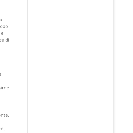
a
modo
 e
ea di
.
e
ssime
ente,
rò,