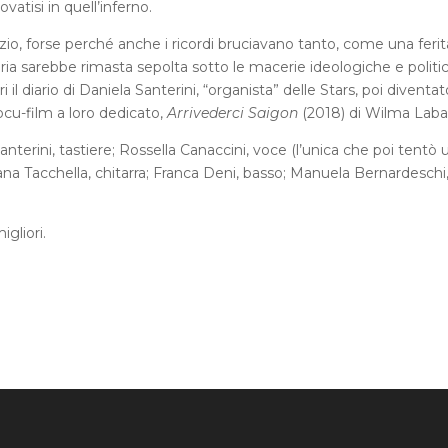
ovatisi in quell’inferno.
enzio, forse perché anche i ricordi bruciavano tanto, come una ferit
ria sarebbe rimasta sepolta sotto le macerie ideologiche e politi
il diario di Daniela Santerini, “organista” delle Stars, poi diventa
ocu-film a loro dedicato,
Arrivederci Saigon
(2018) di Wilma Laba
nterini, tastiere; Rossella Canaccini, voce (l’unica che poi tentò 
viana Tacchella, chitarra; Franca Deni, basso; Manuela Bernardeschi
igliori.