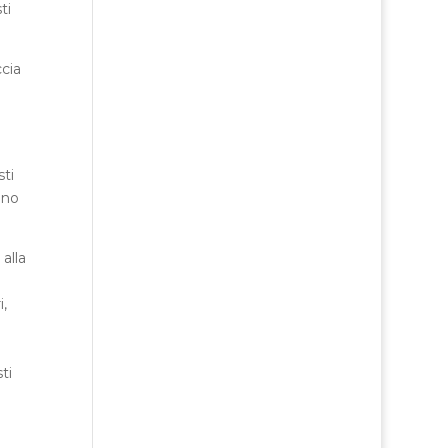
ti
ccia
sti
ano
alla
i,
ti