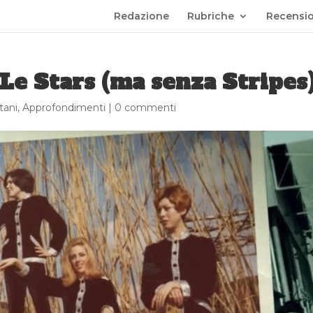
Redazione
Rubriche
Recensio
Le Stars (ma senza Stripes
tani
,
Approfondimenti
|
0 commenti