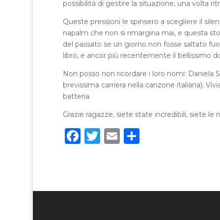
possibilità di gestire la situazione, una volta ritr
Queste pressioni le spinsero a scegliere il sil
napalm che non si rimargina mai, e questa sto
del passato se un giorno non fosse saltato fuori 
libro, e ancor più recentemente il bellissimo d
Non posso non ricordare i loro nomi: Daniela Sa
brevissima carriera nella canzone italiana); Vi
batteria.
Grazie ragazze, siete state incredibili, siete le m
F
T
E
C
a
w
m
o
c
it
ai
n
e
te
l
di
b
r
vi
o
di