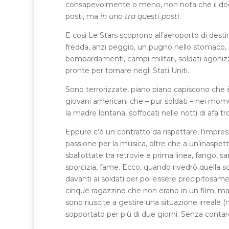
consapevolmente o meno, non nota che il docu
posti, ma
in uno tra questi posti
.
E così Le Stars scoprono all’aeroporto di desti
fredda, anzi peggio, un pugno nello stomaco, p
bombardamenti, campi militari, soldati agonizzan
pronte per tornare negli Stati Uniti.
Sono terrorizzate, piano piano capiscono che è 
giovani americani che – pur soldati – nei momen
la madre lontana, soffocati nelle notti di afa tr
Eppure c’è un contratto da rispettare, l’impresa
passione per la musica, oltre che a un’inaspet
sballottate tra retrovie e prima linea, fango, s
sporcizia, fame. Ecco, quando rivedrò quella s
davanti ai soldati per poi essere precipitosam
cinque ragazzine che non erano in un film, ma 
sono riuscite a gestire una situazione irreale
sopportato per più di due giorni. Senza contare