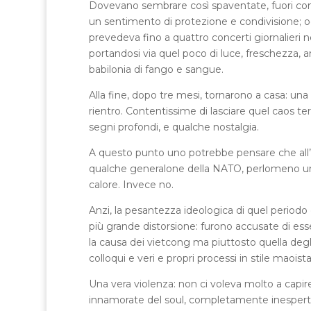
Dovevano sembrare così spaventate, fuori co
un sentimento di protezione e condivisione; 
prevedeva fino a quattro concerti giornalieri 
portandosi via quel poco di luce, freschezza, 
babilonia di fango e sangue.
Alla fine, dopo tre mesi, tornarono a casa: una
rientro. Contentissime di lasciare quel caos ter
segni profondi, e qualche nostalgia.
A questo punto uno potrebbe pensare che all’ae
qualche generalone della NATO, perlomeno una 
calore. Invece no.
Anzi, la pesantezza ideologica di quel periodo 
più grande distorsione: furono accusate di esse
la causa dei vietcong ma piuttosto quella degli 
colloqui e veri e propri processi in stile maoista
Una vera violenza: non ci voleva molto a cap
innamorate del soul, completamente inesperte