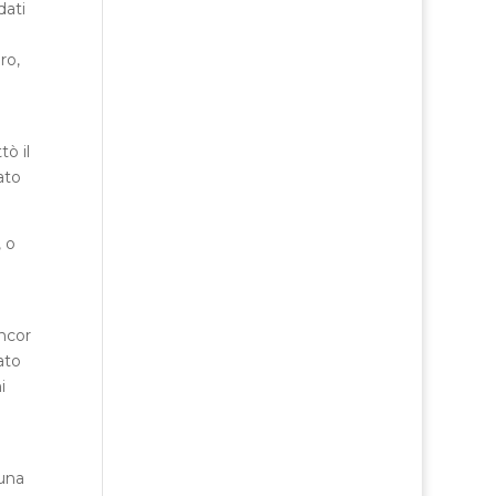
dati
ro,
ò il
ato
 o
ancor
ato
i
cuna