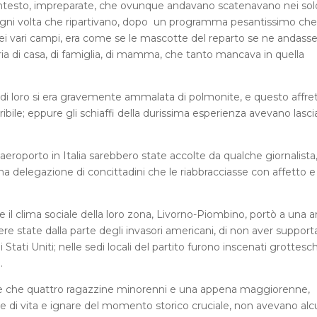
ntesto, impreparate, che ovunque andavano scatenavano nei sol
ogni volta che ripartivano, dopo un programma pesantissimo che
nei vari campi, era come se le mascotte del reparto se ne andasse
aria di casa, di famiglia, di mamma, che tanto mancava in quella
 di loro si era gravemente ammalata di polmonite, e questo affrett
ribile; eppure gli schiaffi della durissima esperienza avevano lasci
roporto in Italia sarebbero state accolte da qualche giornalista,
delegazione di concittadini che le riabbracciasse con affetto e
e il clima sociale della loro zona, Livorno-Piombino, portò a una 
re state dalla parte degli invasori americani, di non aver support
Stati Uniti; nelle sedi locali del partito furono inscenati grottesch
.
ire che quattro ragazzine minorenni e una appena maggiorenne,
 di vita e ignare del momento storico cruciale, non avevano al