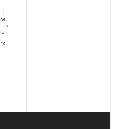
a da
che
to un
te.
una
,