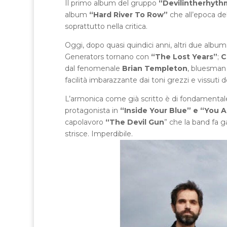
Il primo album del gruppo
“Devilintherhyth
album
“Hard River To Row”
che all’epoca del
soprattutto nella critica.
Oggi, dopo quasi quindici anni, altri due album
Generators tornano con
“The Lost Years”
;
C
dal fenomenale
Brian Templeton
, bluesman 
facilità imbarazzante dai toni grezzi e vissuti
L’armonica come già scritto è di fondamenta
protagonista in
“Inside Your Blue” e “You 
capolavoro
“The Devil Gun
” che la band fa g
strisce. Imperdibile.