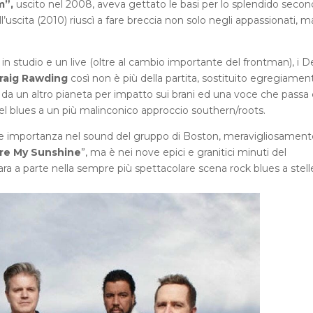
m”,
uscito nel 2008, aveva gettato le basi per lo splendido seco
l’uscita (2010) riuscì a fare breccia non solo negli appassionati, m
 in studio e un live (oltre al cambio importante del frontman), i D
raig Rawding
così non è più della partita, sostituito egregiamen
da un altro pianeta per impatto sui brani ed una voce che passa
 del blues a un più malinconico approccio southern/roots.
le importanza nel sound del gruppo di Boston, meravigliosament
Are My Sunshine
”, ma è nei nove epici e granitici minuti del
ara a parte nella sempre più spettacolare scena rock blues a stell