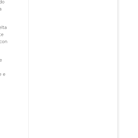
ndo
a
elta
te
 con
e
e e