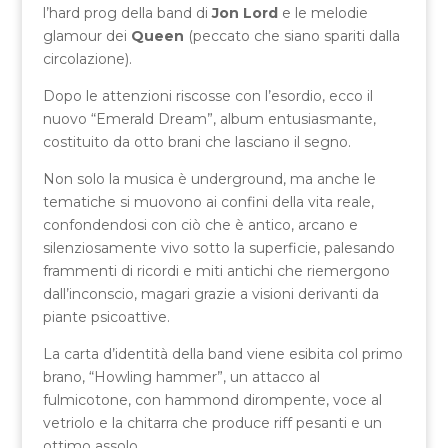
l’hard prog della band di
Jon Lord
e le melodie
glamour dei
Queen
(peccato che siano spariti dalla
circolazione).
Dopo le attenzioni riscosse con l’esordio, ecco il
nuovo “Emerald Dream”, album entusiasmante,
costituito da otto brani che lasciano il segno.
Non solo la musica è underground, ma anche le
tematiche si muovono ai confini della vita reale,
confondendosi con ciò che è antico, arcano e
silenziosamente vivo sotto la superficie, palesando
frammenti di ricordi e miti antichi che riemergono
dall’inconscio, magari grazie a visioni derivanti da
piante psicoattive.
La carta d’identità della band viene esibita col primo
brano, “Howling hammer”, un attacco al
fulmicotone, con hammond dirompente, voce al
vetriolo e la chitarra che produce riff pesanti e un
ottimo assolo.