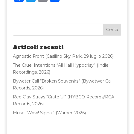
a
w
m
o
c
it
ai
n
e
te
l
di
b
r
vi
o
di
Articoli recenti
o
Agnostic Front (Casilino Sky Park, 29 luglio 2026)
k
The Cruel Intentions “All Hall Hypocrisy” (Indie
Recordings, 2026)
Bywater Call “Broken Souvenirs” (Bywatwer Call
Records, 2026)
Red Clay Strays “Grateful” (HYBCO Records/RCA
Records, 2026)
Muse “Wow! Signal” (Warner, 2026)