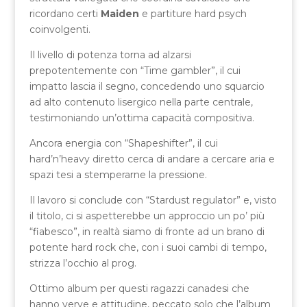
ricordano certi
Maiden
e partiture hard psych
coinvolgenti.
Il livello di potenza torna ad alzarsi
prepotentemente con “Time gambler”, il cui
impatto lascia il segno, concedendo uno squarcio
ad alto contenuto lisergico nella parte centrale,
testimoniando un’ottima capacità compositiva.
Ancora energia con “Shapeshifter”, il cui
hard’n’heavy diretto cerca di andare a cercare aria e
spazi tesi a stemperarne la pressione.
Il lavoro si conclude con “Stardust regulator” e, visto
il titolo, ci si aspetterebbe un approccio un po’ più
“fiabesco”, in realtà siamo di fronte ad un brano di
potente hard rock che, con i suoi cambi di tempo,
strizza l’occhio al prog.
Ottimo album per questi ragazzi canadesi che
hanno verve e attitudine, peccato solo che l’album