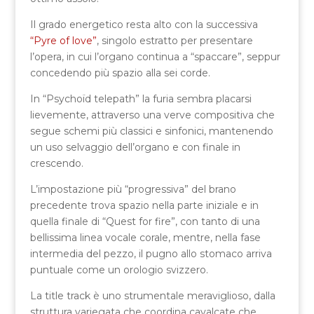
Il grado energetico resta alto con la successiva
“Pyre of love”
, singolo estratto per presentare
l’opera, in cui l’organo continua a “spaccare”, seppur
concedendo più spazio alla sei corde.
In “Psychoïd telepath” la furia sembra placarsi
lievemente, attraverso una verve compositiva che
segue schemi più classici e sinfonici, mantenendo
un uso selvaggio dell’organo e con finale in
crescendo.
L’impostazione più “progressiva” del brano
precedente trova spazio nella parte iniziale e in
quella finale di “Quest for fire”, con tanto di una
bellissima linea vocale corale, mentre, nella fase
intermedia del pezzo, il pugno allo stomaco arriva
puntuale come un orologio svizzero.
La title track è uno strumentale meraviglioso, dalla
struttura variegata che coordina cavalcate che