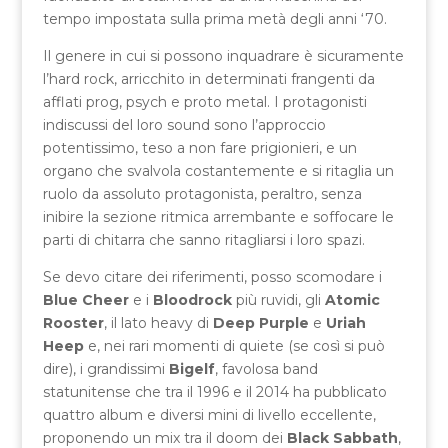
tempo impostata sulla prima metà degli anni ‘70.
Il genere in cui si possono inquadrare è sicuramente
l’hard rock, arricchito in determinati frangenti da
afflati prog, psych e proto metal. I protagonisti
indiscussi del loro sound sono l’approccio
potentissimo, teso a non fare prigionieri, e un
organo che svalvola costantemente e si ritaglia un
ruolo da assoluto protagonista, peraltro, senza
inibire la sezione ritmica arrembante e soffocare le
parti di chitarra che sanno ritagliarsi i loro spazi.
Se devo citare dei riferimenti, posso scomodare i
Blue Cheer
e i
Bloodrock
più ruvidi, gli
Atomic
Rooster
, il lato heavy di
Deep Purple
e
Uriah
Heep
e, nei rari momenti di quiete (se così si può
dire), i grandissimi
Bigelf
, favolosa band
statunitense che tra il 1996 e il 2014 ha pubblicato
quattro album e diversi mini di livello eccellente,
proponendo un mix tra il doom dei
Black Sabbath
,