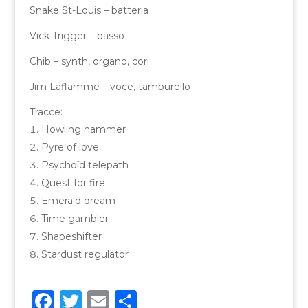
Snake St-Louis – batteria
Vick Trigger – basso
Chib – synth, organo, cori
Jim Laflamme – voce, tamburello
Tracce:
Howling hammer
Pyre of love
Psychoïd telepath
Quest for fire
Emerald dream
Time gambler
Shapeshifter
Stardust regulator
F
T
E
C