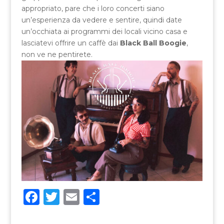
appropriato, pare che i loro concerti siano
un’esperienza da vedere e sentire, quindi date
un’occhiata ai programmi dei locali vicino casa e
lasciatevi offrire un caffè dai
Black Ball Boogie
,
non ve ne pentirete.
F
T
E
C
a
w
m
o