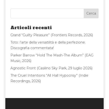
c
it
ai
n
e
te
l
di
b
r
vi
o
di
Articoli recenti
o
Grand “Guilty Pleasure” (Frontiers Records, 2026)
k
Toto: l’arte della versatilità e della perfezione.
Discografia commentata!
Parker Barrow “Hold The Mash-The Album” (EAG
Music, 2026)
Agnostic Front (Casilino Sky Park, 29 luglio 2026)
The Cruel Intentions “All Hall Hypocrisy” (Indie
Recordings, 2026)