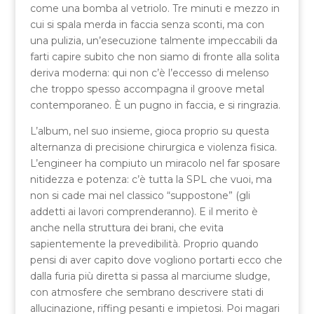
come una bomba al vetriolo. Tre minuti e mezzo in
cui si spala merda in faccia senza sconti, ma con
una pulizia, un’esecuzione talmente impeccabili da
farti capire subito che non siamo di fronte alla solita
deriva moderna: qui non c’è l’eccesso di melenso
che troppo spesso accompagna il groove metal
contemporaneo. È un pugno in faccia, e si ringrazia.
L’album, nel suo insieme, gioca proprio su questa
alternanza di precisione chirurgica e violenza fisica.
L’engineer ha compiuto un miracolo nel far sposare
nitidezza e potenza: c’è tutta la SPL che vuoi, ma
non si cade mai nel classico “suppostone” (gli
addetti ai lavori comprenderanno). E il merito è
anche nella struttura dei brani, che evita
sapientemente la prevedibilità. Proprio quando
pensi di aver capito dove vogliono portarti ecco che
dalla furia più diretta si passa al marciume sludge,
con atmosfere che sembrano descrivere stati di
allucinazione, riffing pesanti e impietosi. Poi magari