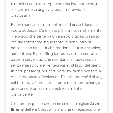
ti ritrovi in un mid-tempo che macina tanto chug,
ma con innesti di gravity beat improvvisi e
graditissimi.
E non mancano i momenti in cui il disco ti lascia il
vuoto addosso. C’è un lato più intimo, sinistramente
melodico, che parte da un arpeggio quasi grazioso
ma dal sottotesto inquietante; ci sono intro di
batteria con filtri lo-fi che rendono il tutto distopico,
apocalittico. E poi riffing fantasioso, mai scontato,
pattern cervellotici che ricordano la nuova scuola
senza mai scivolare nei tecnicismi stilistici del djent.
In certi passaggi, per certi versi, mi fanno pensare al
mai dimenticato “Wolverine Blues” – perché il blues,
col tempo, si è prestato a tante reinterpretazioni, e
questa ne è un esempio estremamente
convincente.
C’è pure un pezzo che mi rimanda ai migliori
Arch
Enemy
dell’era Gossow, ma anche un episodio che