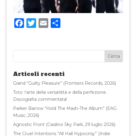
F
T
E
C
a
w
m
o
c
it
ai
n
e
te
l
di
b
r
vi
o
di
Articoli recenti
o
Grand “Guilty Pleasure” (Frontiers Records, 2026)
k
Toto: l’arte della versatilità e della perfezione.
Discografia commentata!
Parker Barrow “Hold The Mash-The Album” (EAG
Music, 2026)
Agnostic Front (Casilino Sky Park, 29 luglio 2026)
The Cruel Intentions “All Hall Hypocrisy” (Indie