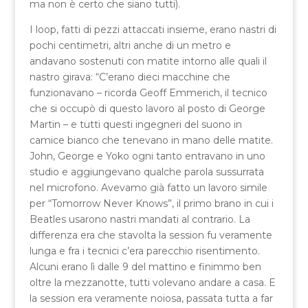
ma non è certo che siano tutti).
I loop, fatti di pezzi attaccati insieme, erano nastri di
pochi centimetri, altri anche di un metro e
andavano sostenuti con matite intorno alle quali il
nastro girava: “C’erano dieci macchine che
funzionavano – ricorda Geoff Emmerich, il tecnico
che si occupò di questo lavoro al posto di George
Martin – e tutti questi ingegneri del suono in
camice bianco che tenevano in mano delle matite.
John, George e Yoko ogni tanto entravano in uno
studio e aggiungevano qualche parola sussurrata
nel microfono. Avevamo già fatto un lavoro simile
per “Tomorrow Never Knows”, il primo brano in cui i
Beatles usarono nastri mandati al contrario. La
differenza era che stavolta la session fu veramente
lunga e fra i tecnici c’era parecchio risentimento.
Alcuni erano lì dalle 9 del mattino e finimmo ben
oltre la mezzanotte, tutti volevano andare a casa. E
la session era veramente noiosa, passata tutta a far