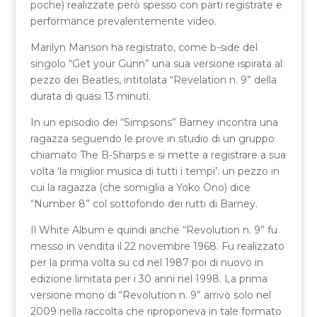
poche) realizzate però spesso con parti registrate e
performance prevalentemente video.
Marilyn Manson ha registrato, come b-side del
singolo “Get your Gunn” una sua versione ispirata al
pezzo dei Beatles, intitolata “Revelation n. 9” della
durata di quasi 13 minuti.
In un episodio dei “Simpsons” Barney incontra una
ragazza seguendo le prove in studio di un gruppo
chiamato The B-Sharps e si mette a registrare a sua
volta ‘la miglior musica di tutti i tempi’: un pezzo in
cui la ragazza (che somiglia a Yoko Ono) dice
“Number 8” col sottofondo dei rutti di Barney.
Il White Album e quindi anche “Revolution n. 9” fu
messo in vendita il 22 novembre 1968. Fu realizzato
per la prima volta su cd nel 1987 poi di nuovo in
edizione limitata per i 30 anni nel 1998. La prima
versione mono di “Revolution n. 9” arrivò solo nel
2009 nella raccolta che riproponeva in tale formato