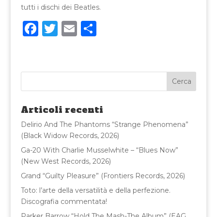
tutti i dischi dei Beatles.
F
T
E
C
a
w
m
o
c
it
ai
n
e
te
l
di
b
r
vi
o
di
Articoli recenti
o
Delirio And The Phantoms “Strange Phenomena”
k
(Black Widow Records, 2026)
Ga-20 With Charlie Musselwhite – “Blues Now”
(New West Records, 2026)
Grand “Guilty Pleasure” (Frontiers Records, 2026)
Toto: l’arte della versatilità e della perfezione.
Discografia commentata!
Parker Barrow “Hold The Mash-The Album” (EAG