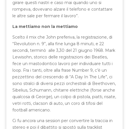
girare questi nastri e caso mai quando uno si
rompeva, dovevano alzare il telefono e contattare
le altre sale per fermare il lavoro”.
La mettiamo non la mettiamo
Scelto il mix che John preferiva, la registrazione, di
“Revolution n. 9”, alla fine lunga 8 minuti, e 22
secondi, terminò alle 3,30 del 21 giugno 1968. Mark
Lewisohn, storico delle registrazioni dei Beatles,
fece un mastodontico lavoro per individuare tutti i
loop. Fra i tanti, oltre alla frase Number 9, c’è un
pezzettino del crescendo di “A Day In The Life”, ci
sono stralci di diversi pezzi orchestrali di Beethoven,
Sibelius, Schumann, chitarre elettriche (forse anche
qualcosa di George), un colpo di pistola, piatti, risate,
vetri rotti, clacson di auto, un coro di tifosi del
football americano.
Ci fu ancora una session per convertire la traccia in
stereo e poi il dibattito si spostò sulla tracklist