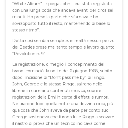
“White Album” – spiega John – era stata registrata
con una lunga coda che andava avanti per circa sei
minuti. Ho preso la parte che sfumava e ho
sovrapposto tutto il resto, mantenendo di base lo
stesso ritmo”.
Detta così sembra semplice: in realtà nessun pezzo
dei Beatles prese mai tanto tempo e lavoro quanto
“Revolution n. 9”.
La registrazione, o meglio il concepimento del
brano, cominciò la notte del 6 giugno 1968, subito
dopo l’incisione di “Don’t pass me by” di Ringo.
John, George e lo stesso Ringo, salirono nelle
librerie in cui erano contenuti musica, suoni e
registrazioni della Emi in cerca di effetti e rumori.
Ne tirarono fuori quella notte una dozzina circa, più
qualcosa che John aveva da parte per conto suo.
George sosteneva che furono lui e Ringo a scovare
il nastro di prova che un tecnico indicava come