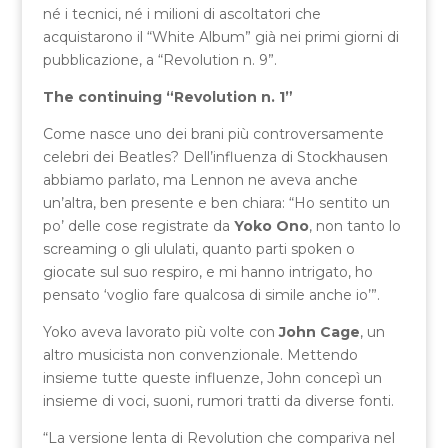
né i tecnici, né i milioni di ascoltatori che
acquistarono il “White Album” già nei primi giorni di
pubblicazione, a “Revolution n. 9”.
The continuing “Revolution n. 1”
Come nasce uno dei brani più controversamente
celebri dei Beatles? Dell’influenza di Stockhausen
abbiamo parlato, ma Lennon ne aveva anche
un’altra, ben presente e ben chiara: “Ho sentito un
po’ delle cose registrate da
Yoko Ono
, non tanto lo
screaming o gli ululati, quanto parti spoken o
giocate sul suo respiro, e mi hanno intrigato, ho
pensato ‘voglio fare qualcosa di simile anche io’”.
Yoko aveva lavorato più volte con
John Cage
, un
altro musicista non convenzionale. Mettendo
insieme tutte queste influenze, John concepì un
insieme di voci, suoni, rumori tratti da diverse fonti.
“La versione lenta di Revolution che compariva nel