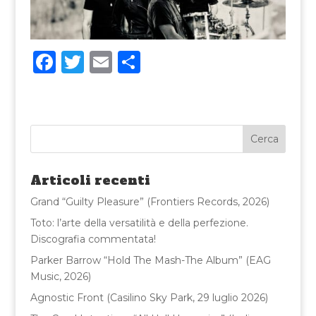
F
T
E
C
a
w
m
o
c
it
ai
n
e
te
l
di
b
r
vi
o
di
Articoli recenti
o
Grand “Guilty Pleasure” (Frontiers Records, 2026)
k
Toto: l’arte della versatilità e della perfezione.
Discografia commentata!
Parker Barrow “Hold The Mash-The Album” (EAG
Music, 2026)
Agnostic Front (Casilino Sky Park, 29 luglio 2026)