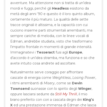
avventure. Ma attenzione non si tratta di un’idea
mordi e fuggi, perché gli
Headless
esistono da
metà degli anni ’90 e questo è il loro quinto album,
certamente il più maturo. La qualità delle sette
tracce originali è altissima, e la capacità con cui
cuciono insieme parti strumentali arrembanti, ma
sempre cariche di melodia, con le linee vocali di
Edman, andrebbe studiata, visto che trasformano
l’impatto frontale in momenti di grande intensità.
Immaginatevi i
Tesseract
fusi agli
Europe
,
d’accordo è un’idea stramba, ma funziona e so che
avete intuito cosa andrete ad ascoltare.
Naturalmente serve coraggio per affrontare
cascate di energia come
Weightless
,
Losing Power
,
i ritmi arrembanti di
Misery
, come se
Devin
Townsend
suonasse con lo spirito degli
Winger
,
oppure lasciarsi sedurre da
Still My Thrill
, il mio
brano preferito con cori a cascata degni dei
King’s
X
ed una prestazione immensa di Edman che lascia