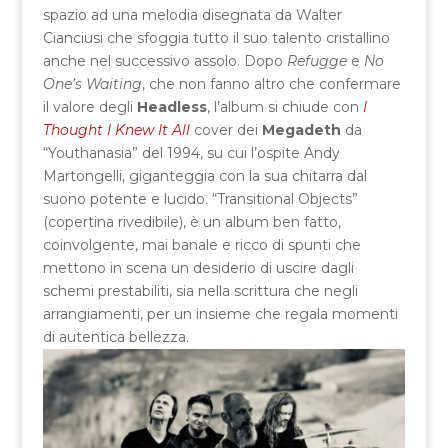
spazio ad una melodia disegnata da Walter
Cianciusi che sfoggia tutto il suo talento cristallino
anche nel successivo assolo. Dopo
Refugge
e
No
One’s Waiting
, che non fanno altro che confermare
il valore degli
Headless
, l’album si chiude con
I
Thought I Knew It All
cover dei
Megadeth
da
“Youthanasia” del 1994, su cui l’ospite Andy
Martongelli, giganteggia con la sua chitarra dal
suono potente e lucido. “Transitional Objects”
(copertina rivedibile), è un album ben fatto,
coinvolgente, mai banale e ricco di spunti che
mettono in scena un desiderio di uscire dagli
schemi prestabiliti, sia nella scrittura che negli
arrangiamenti, per un insieme che regala momenti
di autentica bellezza.