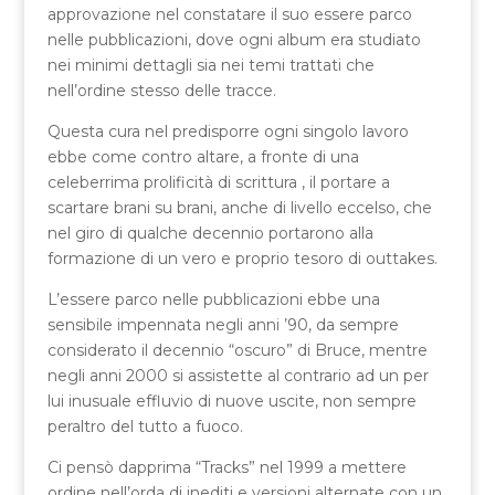
approvazione nel constatare il suo essere parco
nelle pubblicazioni, dove ogni album era studiato
nei minimi dettagli sia nei temi trattati che
nell’ordine stesso delle tracce.
Questa cura nel predisporre ogni singolo lavoro
ebbe come contro altare, a fronte di una
celeberrima prolificità di scrittura , il portare a
scartare brani su brani, anche di livello eccelso, che
nel giro di qualche decennio portarono alla
formazione di un vero e proprio tesoro di outtakes.
L’essere parco nelle pubblicazioni ebbe una
sensibile impennata negli anni ’90, da sempre
considerato il decennio “oscuro” di Bruce, mentre
negli anni 2000 si assistette al contrario ad un per
lui inusuale effluvio di nuove uscite, non sempre
peraltro del tutto a fuoco.
Ci pensò dapprima “Tracks” nel 1999 a mettere
ordine nell’orda di inediti e versioni alternate con un