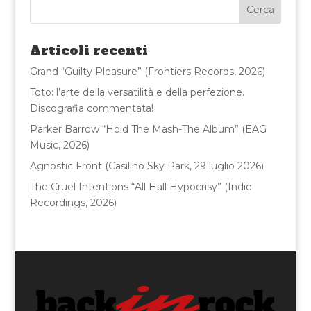
e
te
l
di
b
r
vi
o
di
Articoli recenti
o
Grand “Guilty Pleasure” (Frontiers Records, 2026)
k
Toto: l’arte della versatilità e della perfezione.
Discografia commentata!
Parker Barrow “Hold The Mash-The Album” (EAG
Music, 2026)
Agnostic Front (Casilino Sky Park, 29 luglio 2026)
The Cruel Intentions “All Hall Hypocrisy” (Indie
Recordings, 2026)