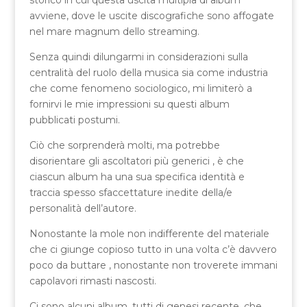
avviene, dove le uscite discografiche sono affogate
nel mare magnum dello streaming.
Senza quindi dilungarmi in considerazioni sulla
centralità del ruolo della musica sia come industria
che come fenomeno sociologico, mi limiterò a
fornirvi le mie impressioni su questi album
pubblicati postumi.
Ciò che sorprenderà molti, ma potrebbe
disorientare gli ascoltatori più generici , è che
ciascun album ha una sua specifica identità e
traccia spesso sfaccettature inedite della/e
personalità dell’autore.
Nonostante la mole non indifferente del materiale
che ci giunge copioso tutto in una volta c’è davvero
poco da buttare , nonostante non troverete immani
capolavori rimasti nascosti.
Ci sono alcuni album, tutti di genesi recente, che