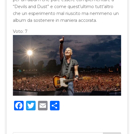
“Devils and Dust” e come quest’ultimo tutt’altro
che un esperimento mal riuscito ma nemmeno un
album da sostenere in maniera accorata.
Voto: 7
F
T
E
C
a
w
m
o
c
it
ai
n