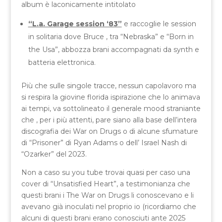
album è laconicamente intitolato
“L.a. Garage session ‘83”
e raccoglie le session
in solitaria dove Bruce , tra “Nebraska” e “Born in
the Usa”, abbozza brani accompagnati da synth e
batteria elettronica.
Più che sulle singole tracce, nessun capolavoro ma
si respira la giovine florida ispirazione che lo animava
ai tempi, va sottolineato il generale mood straniante
che , per i più attenti, pare siano alla base dell’intera
discografia dei War on Drugs o di alcune sfumature
di “Prisoner” di Ryan Adams o dell’ Israel Nash di
“Ozarker” del 2023.
Non a caso su you tube trovai quasi per caso una
cover di “Unsatisfied Heart”, a testimonianza che
questi brani i The War on Drugs li conoscevano e li
avevano già inoculati nel proprio io (ricordiamo che
alcuni di questi brani erano conosciuti ante 2025