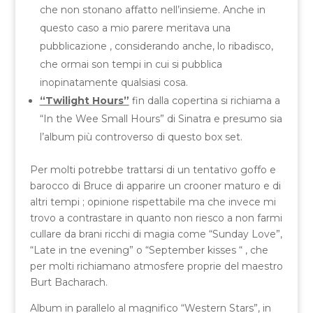
che non stonano affatto nell’insieme. Anche in
questo caso a mio parere meritava una
pubblicazione , considerando anche, lo ribadisco,
che ormai son tempi in cui si pubblica
inopinatamente qualsiasi cosa.
“Twilight Hours”
fin dalla copertina si richiama a
“In the Wee Small Hours” di Sinatra e presumo sia
l’album più controverso di questo box set.
Per molti potrebbe trattarsi di un tentativo goffo e
barocco di Bruce di apparire un crooner maturo e di
altri tempi ; opinione rispettabile ma che invece mi
trovo a contrastare in quanto non riesco a non farmi
cullare da brani ricchi di magia come “Sunday Love”,
“Late in tne evening” o “September kisses “ , che
per molti richiamano atmosfere proprie del maestro
Burt Bacharach.
Album in parallelo al magnifico “Western Stars”, in