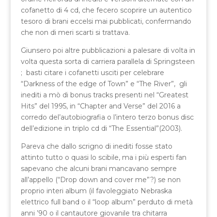
cofanetto di 4 cd, che fecero scoprire un autentico
tesoro di brani eccelsi mai pubblicati, confermando
che non di meri scarti si trattava.
Giunsero poi altre pubblicazioni a palesare di volta in
volta questa sorta di carriera parallela di Springsteen
; basti citare i cofanetti usciti per celebrare
“Darkness of the edge of Town” e “The River”, gli
inediti a mò di bonus tracks presenti nel “Greatest
Hits” del 1995, in “Chapter and Verse” del 2016 a
corredo del’autobiografia o l’intero terzo bonus disc
dell’edizione in triplo cd di “The Essential”(2003).
Pareva che dallo scrigno di inediti fosse stato
attinto tutto o quasi lo scibile, ma i più esperti fan
sapevano che alcuni brani mancavano sempre
all’appello (“Drop down and cover me”?) se non
proprio interi album (il favoleggiato Nebraska
elettrico full band o il “loop album” perduto di metà
anni ’90 o il cantautore giovanile tra chitarra