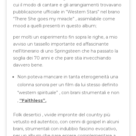
cui il modo di cantare e gli arrangiamenti trovavano
pubblicazione ufficiale in “Western Stars” nel brano
“There She goes my miracle” , assimilabile come
mood a quelli presenti in questo album;
per molti un esperimento fin sopra le righe, a mio
avviso un tassello importante ed affascinante
nell’itinerario di uno Springsteen che ha passato la
soglia dei 70 anni e che pare stia invecchiando
davvero bene.
Non poteva mancare in tanta eterogeneità una
colonna sonora per un film da lui stesso definito
“western spirituale” , con brani strumentali e non
,
“Faithless”.
Folk desertici , vivide impronte del country più
vetusto ed autentico, con cenni di gospel in alcuni
brani, strumentali con indubbio fascino evocativo,
per un album che pare essere complementare a