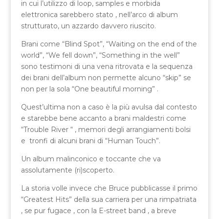
in cui l’utilizzo di loop, samples e morbida
elettronica sarebbero stato , nell’arco di album
strutturato, un azzardo davvero riuscito.
Brani come “Blind Spot”, “Waiting on the end of the
world”, “We fell down”, “Something in the well”
sono testimoni di una vena ritrovata e la sequenza
dei brani dell’album non permette alcuno “skip” se
non per la sola “One beautiful morning” .
Quest’ultima non a caso è la più avulsa dal contesto
e starebbe bene accanto a brani maldestri come
“Trouble River “ , memori degli arrangiamenti bolsi
e tronfi di alcuni brani di “Human Touch”.
Un album malinconico e toccante che va
assolutamente (ri)scoperto.
La storia volle invece che Bruce pubblicasse il primo
“Greatest Hits” della sua carriera per una rimpatriata
, se pur fugace , con la E-street band , a breve