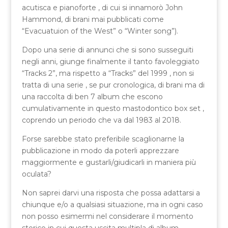
acutisca e pianoforte , di cui si innamorò John
Hammond, di brani mai pubblicati come
“Evacuatuion of the West” o “Winter song”).
Dopo una serie di annunci che si sono susseguiti
negli anni, giunge finalmente il tanto favoleggiato
“Tracks 2”, ma rispetto a “Tracks” del 1999 , non si
tratta di una serie , se pur cronologica, di brani ma di
una raccolta di ben 7 album che escono
cumulativamente in questo mastodontico box set ,
coprendo un periodo che va dal 1983 al 2018.
Forse sarebbe stato preferibile scaglionarne la
pubblicazione in modo da poterli apprezzare
maggiormente e gustarli/giudicarli in maniera più
oculata?
Non saprei darvi una risposta che possa adattarsi a
chiunque e/o a qualsiasi situazione, ma in ogni caso
non posso esimermi nel considerare il momento
storico in cui questa uscita multipla di album