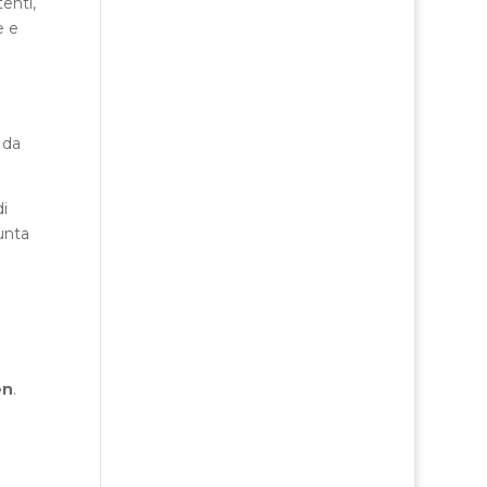
enti,
e e
 da
di
unta
en
.