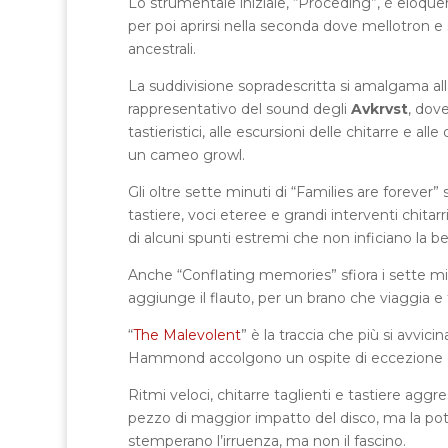
Lo strumentale iniziale, “Proceding”, è eloquent
per poi aprirsi nella seconda dove mellotron 
ancestrali.
La suddivisione sopradescritta si amalgama all
rappresentativo del sound degli
Avkrvst
, dove
tastieristici, alle escursioni delle chitarre e a
un cameo growl.
Gli oltre sette minuti di “Families are forever”
tastiere, voci eteree e grandi interventi chitar
di alcuni spunti estremi che non inficiano la b
Anche “Conflating memories” sfiora i sette min
aggiunge il flauto, per un brano che viaggia e 
“
The Malevolent
” è la traccia che più si avvic
Hammond accolgono un ospite di eccezione di
Ritmi veloci, chitarre taglienti e tastiere ag
pezzo di maggior impatto del disco, ma la pot
stemperano l’irruenza, ma non il fascino.