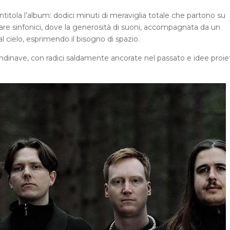
 intitola l’album: dodici minuti di meraviglia totale che partono su
rnare sinfonici, dove la generosità di suoni, accompagnata da un
l cielo, esprimendo il bisogno di spazio.
andinave, con radici saldamente ancorate nel passato e idee proie