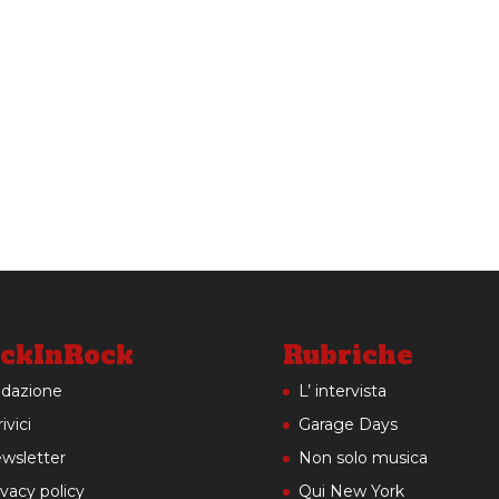
ckInRock
Rubriche
dazione
L’ intervista
ivici
Garage Days
wsletter
Non solo musica
ivacy policy
Qui New York