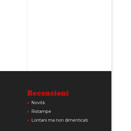
Recensioni
Novità
Ristampe
Lontani ma non dimenticati