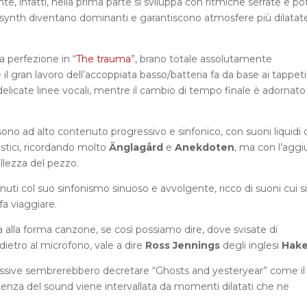
e, infatti, nella prima parte si sviluppa con ritmiche serrate e pot
e synth diventano dominanti e garantiscono atmosfere più dilatat
a perfezione in “
The trauma
”, brano totale assolutamente
 il gran lavoro dell’accoppiata basso/batteria fa da base ai tappeti
lle delicate linee vocali, mentre il cambio di tempo finale è adornato
 sono ad alto contenuto progressivo e sinfonico, con suoni liquidi 
ristici, ricordando molto
Änglagård
e
Anekdoten
, ma con l’aggi
ellezza del pezzo.
uti col suo sinfonismo sinuoso e avvolgente, ricco di suoni cui si
fa viaggiare.
ina alla forma canzone, se così possiamo dire, dove svisate di
etro al microfono, vale a dire
Ross Jennings
degli inglesi
Hak
gressive sembrerebbero decretare “Ghosts and yesteryear” come il
enza del sound viene intervallata da momenti dilatati che ne