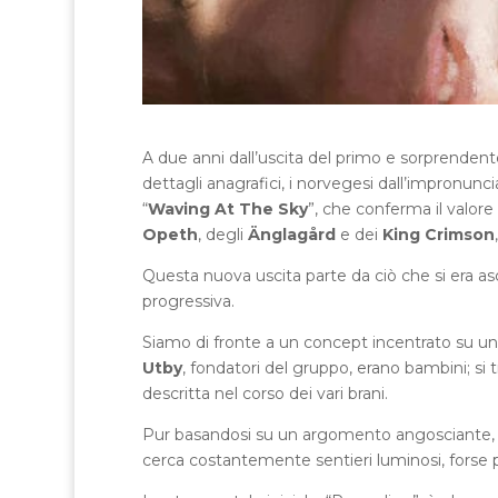
A due anni dall’uscita del primo e sorprenden
dettagli anagrafici, i norvegesi dall’impronun
“
Waving At The Sky
”, che conferma il valore
Opeth
, degli
Änglagård
e dei
King Crimson
Questa nuova uscita parte da ciò che si era as
progressiva.
Siamo di fronte a un concept incentrato su 
Utby
, fondatori del gruppo, erano bambini; si 
descritta nel corso dei vari brani.
Pur basandosi su un argomento angosciante, i
cerca costantemente sentieri luminosi, forse p