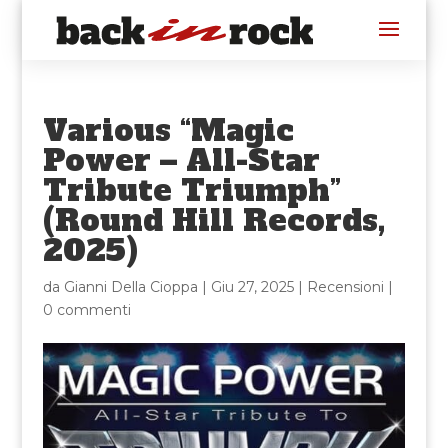
Various “Magic
Power – All-Star
Tribute Triumph”
(Round Hill Records,
2025)
da
Gianni Della Cioppa
|
Giu 27, 2025
|
Recensioni
|
0 commenti