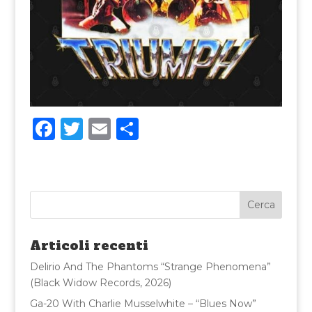
F
T
E
C
a
w
m
o
c
it
ai
n
e
te
l
di
b
r
vi
o
di
Articoli recenti
o
Delirio And The Phantoms “Strange Phenomena”
k
(Black Widow Records, 2026)
Ga-20 With Charlie Musselwhite – “Blues Now”