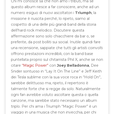
Chi mi conosce sa che non amo i tributi, ma se
questo album riesce a far conoscere, anche ad un
numero esiguo di nuovi ascoltatori i
Triumph
, la
missione è riuscita perché, lo ripeto, siamo al
cospetto di una delle più grandi band della storia
dell’hard rock melodico. Discutere questa
affermazione sono solo chiacchiere da bar o, se
preferite, da post bolliti sui social. Inutile quindi fare
una recensione, sappiate che tutti gli artisti coinvolti
offrono prestazioni incredibili, con la band base
puntellata proprio sul chitarrista Phil X, anche se non
citare
“Magic Power”
con
Joey Belladonna
, Dee
Snider sontuoso in “Lay It On The Line” e Jeff Keith
dei Tesla sublime con la sua voce roca in “Hold On”,
sarebbe delittuoso ma, ripeto, il repertorio è
talmente forte che si regge da solo. Naturalmente
ogni fan avrebbe voluto ascoltare questa o quella
canzone, ma sarebbe stato necessario un album
triplo. Per chi ama i Triumph “Magic Power” è un
viaggio in una musica che non invecchia, per chi