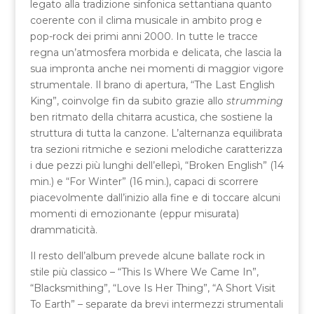
legato alla tradizione sinfonica settantiana quanto
coerente con il clima musicale in ambito prog e
pop-rock dei primi anni 2000. In tutte le tracce
regna un’atmosfera morbida e delicata, che lascia la
sua impronta anche nei momenti di maggior vigore
strumentale. Il brano di apertura, “The Last English
King”, coinvolge fin da subito grazie allo
strumming
ben ritmato della chitarra acustica, che sostiene la
struttura di tutta la canzone. L’alternanza equilibrata
tra sezioni ritmiche e sezioni melodiche caratterizza
i due pezzi più lunghi dell’ellepì, “Broken English” (14
min.) e “For Winter” (16 min.), capaci di scorrere
piacevolmente dall’inizio alla fine e di toccare alcuni
momenti di emozionante (eppur misurata)
drammaticità.
Il resto dell’album prevede alcune ballate rock in
stile più classico – “This Is Where We Came In”,
“Blacksmithing”, “Love Is Her Thing”, “A Short Visit
To Earth” – separate da brevi intermezzi strumentali