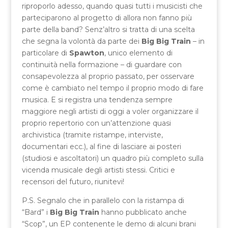
riproporlo adesso, quando quasi tutti i musicisti che
parteciparono al progetto di allora non fanno più
parte della band? Senz’altro si tratta di una scelta
che segna la volontà da parte dei
Big Big Train
– in
particolare di
Spawton
, unico elemento di
continuità nella formazione – di guardare con
consapevolezza al proprio passato, per osservare
come è cambiato nel tempo il proprio modo di fare
musica. E si registra una tendenza sempre
maggiore negli artisti di oggi a voler organizzare il
proprio repertorio con un’attenzione quasi
archivistica (tramite ristampe, interviste,
documentari ecc.), al fine di lasciare ai posteri
(studiosi e ascoltatori) un quadro più completo sulla
vicenda musicale degli artisti stessi. Critici e
recensori del futuro, riunitevi!
P.S. Segnalo che in parallelo con la ristampa di
“Bard” i
Big Big Train
hanno pubblicato anche
“Scop”, un EP contenente le demo di alcuni brani