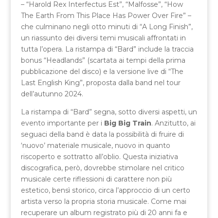
– “Harold Rex Interfectus Est”, “Malfosse”, “How
The Earth From This Place Has Power Over Fire” –
che culminano negli otto minuti di “A Long Finish”,
un riassunto dei diversi temi musicali affrontati in
tutta l’opera. La ristampa di “Bard” include la traccia
bonus “Headlands” (scartata ai tempi della prima
pubblicazione del disco) e la versione live di “The
Last English King”, proposta dalla band nel tour
dell’autunno 2024.
La ristampa di “Bard” segna, sotto diversi aspetti, un
evento importante per i
Big Big Train
. Anzitutto, ai
seguaci della band è data la possibilità di fruire di
‘nuovo’ materiale musicale, nuovo in quanto
riscoperto e sottratto all’oblio. Questa iniziativa
discografica, però, dovrebbe stimolare nel critico
musicale certe riflessioni di carattere non più
estetico, bensì storico, circa l’approccio di un certo
artista verso la propria storia musicale. Come mai
recuperare un album registrato più di 20 anni fa e