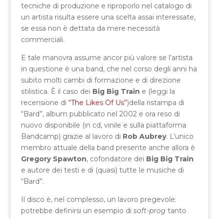
tecniche di produzione e riproporlo nel catalogo di
un artista risulta essere una scelta assai interessate,
se essa non è dettata da mere necessità
commerciali.
E tale manovra assume ancor più valore se l’artista
in questione è una band, che nel corso degli anni ha
subito molti cambi di formazione e di direzione
stilistica. È il caso dei
Big Big Train
e (leggi la
recensione di
“The Likes Of Us”
)della ristampa di
“Bard”, album pubblicato nel 2002 e ora reso di
nuovo disponibile (in cd, vinile e sulla piattaforma
Bandcamp) grazie al lavoro di
Rob Aubrey
. L’unico
membro attuale della band presente anche allora è
Gregory Spawton
, cofondatore dei
Big Big Train
e autore dei testi e di (quasi) tutte le musiche di
“Bard”.
Il disco è, nel complesso, un lavoro pregevole:
potrebbe definirsi un esempio di
soft-prog
tanto