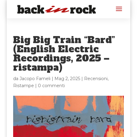
Big Big Train “Bard”
(English Electric
Recordings, 2025 –
ristampa)
da
Jacopo Fameli
|
Mag 2, 2025
|
Recensioni
,
Ristampe
|
0 commenti