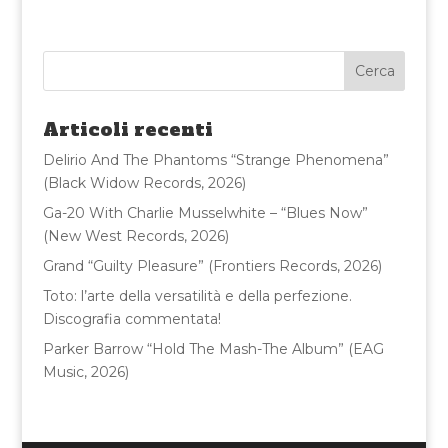
c
it
ai
n
e
te
l
di
b
r
vi
o
di
Articoli recenti
o
Delirio And The Phantoms “Strange Phenomena”
k
(Black Widow Records, 2026)
Ga-20 With Charlie Musselwhite – “Blues Now”
(New West Records, 2026)
Grand “Guilty Pleasure” (Frontiers Records, 2026)
Toto: l’arte della versatilità e della perfezione.
Discografia commentata!
Parker Barrow “Hold The Mash-The Album” (EAG
Music, 2026)