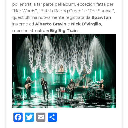
poi entrati a far parte dell’album, eccezion fatta per
“Her Words”, “British Racing Green” e “The Sundial”,
quest’ultima nuovamente registrata da
Spawton
insieme ad
Alberto Bravin
e
Nick D’Virgilio
,
membri attuali dei
Big Big Train
.
F
T
E
C
a
w
m
o