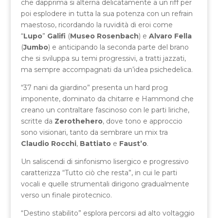
che dapprima si alterna delicatamente a un riff per
poi esplodere in tutta la sua potenza con un refrain
maestoso, ricordando la ruvidità di eroi come
“
Lupo
”
Galifi
(
Museo Rosenbach
) e
Alvaro Fella
(
Jumbo
) e anticipando la seconda parte del brano
che si sviluppa su temi progressivi, a tratti jazzati,
ma sempre accompagnati da un’idea psichedelica.
“37 nani da giardino” presenta un hard prog
imponente, dominato da chitarre e Hammond che
creano un contraltare fascinoso con le parti liriche,
scritte da
Zerothehero
, dove tono e approccio
sono visionari, tanto da sembrare un mix tra
Claudio Rocchi
,
Battiato
e
Faust’o
.
Un saliscendi di sinfonismo lisergico e progressivo
caratterizza “Tutto ciò che resta”, in cui le parti
vocali e quelle strumentali dirigono gradualmente
verso un finale pirotecnico.
“Destino stabilito” esplora percorsi ad alto voltaggio