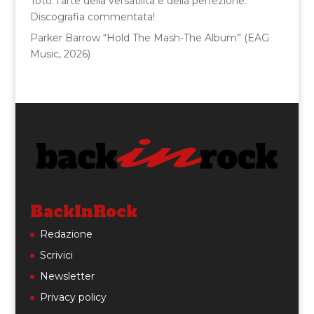
Toto: l’arte della versatilità e della perfezione.
Discografia commentata!
Parker Barrow “Hold The Mash-The Album” (EAG
Music, 2026)
BackInRock
Redazione
Scrivici
Newsletter
Privacy policy