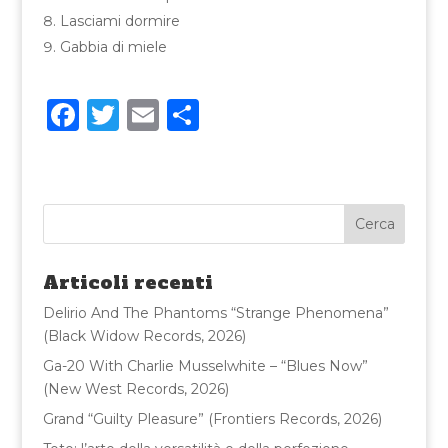
Lasciami dormire
Gabbia di miele
F
T
E
C
a
w
m
o
c
it
ai
n
e
te
l
di
b
r
vi
o
di
Articoli recenti
o
Delirio And The Phantoms “Strange Phenomena”
k
(Black Widow Records, 2026)
Ga-20 With Charlie Musselwhite – “Blues Now”
(New West Records, 2026)
Grand “Guilty Pleasure” (Frontiers Records, 2026)