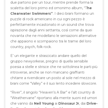
due partono per un tour, mentre prende forma la
scaletta del loro primo ed omonimo album, “T
he
Clearwater Swimmers”
. I dieci brani formano un
puzzle di rock americano in cui ogni pezzo è
perfettamente incastonato in un sound che trova
ispirazione dagli anni settanta, così come da quei
novanta che ne modellano le sensazioni alternative
che appaiono e scompaiono tra le trame del loro
country, psych, folk rock.
E’ un elegante e strascicato andare quello del
gruppo newyorkese, pregno di quella sensibile
poesia a stelle e strisce che ne sottolinea le parti più
introverse, anche se non mancano graffianti
chitarre a rivendicare un posto al sole nel mezzo di
brani come “Valley” e il suo lento incedere slowcore.
“River”, il singolo “Heaven’s A Bar” e l’alt country di
“Weathervane” riportano alla mente suoni ed umori
che vanno da
Neil Young
ai
Dinosaur Jr
, dai
Drive-