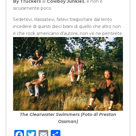
By Truckers
ai
Cowboy Junkies
, e non è
sicuramente poco.
Sedetevi, rilassatevi, fatevi trasportare dal lento
incedere di questi dieci brani di quello che altro non
è che rock americano d’autore, non ve ne pentirete.
The Clearwater Swimmers (Foto di Preston
Ossman)
F
T
E
C