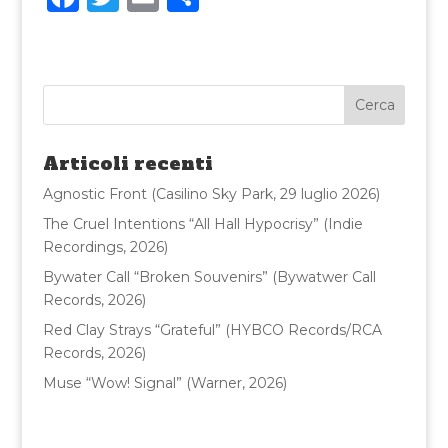
a
w
m
o
c
it
ai
n
e
te
l
di
b
r
vi
o
di
Articoli recenti
o
Agnostic Front (Casilino Sky Park, 29 luglio 2026)
k
The Cruel Intentions “All Hall Hypocrisy” (Indie
Recordings, 2026)
Bywater Call “Broken Souvenirs” (Bywatwer Call
Records, 2026)
Red Clay Strays “Grateful” (HYBCO Records/RCA
Records, 2026)
Muse “Wow! Signal” (Warner, 2026)