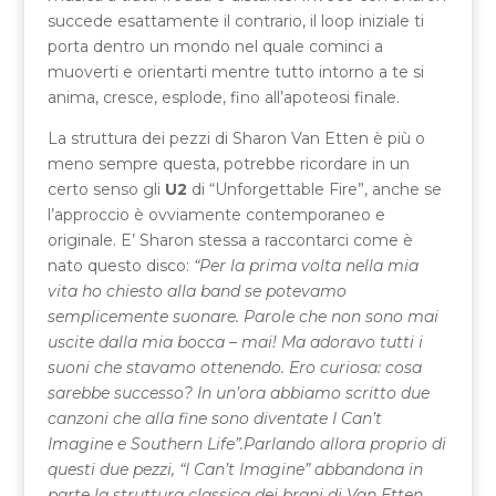
succede esattamente il contrario, il loop iniziale ti
porta dentro un mondo nel quale cominci a
muoverti e orientarti mentre tutto intorno a te si
anima, cresce, esplode, fino all’apoteosi finale.
La struttura dei pezzi di Sharon Van Etten è più o
meno sempre questa, potrebbe ricordare in un
certo senso gli
U2
di “Unforgettable Fire”, anche se
l’approccio è ovviamente contemporaneo e
originale. E’ Sharon stessa a raccontarci come è
nato questo disco:
“Per la prima volta nella mia
vita ho chiesto alla band se potevamo
semplicemente suonare. Parole che non sono mai
uscite dalla mia bocca – mai! Ma adoravo tutti i
suoni che stavamo ottenendo. Ero curiosa: cosa
sarebbe successo? In un’ora abbiamo scritto due
canzoni che alla fine sono diventate I Can’t
Imagine e Southern Life”.Parlando allora proprio di
questi due pezzi, “I Can’t Imagine” abbandona in
parte la struttura classica dei brani di Van Etten,