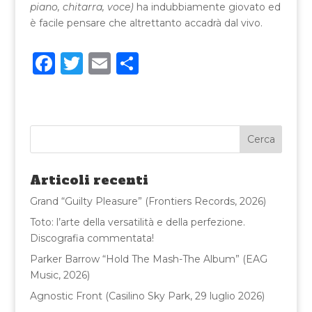
piano, chitarra, voce)
ha indubbiamente giovato ed
è facile pensare che altrettanto accadrà dal vivo.
F
T
E
C
a
w
m
o
c
it
ai
n
e
te
l
di
b
r
vi
o
di
Articoli recenti
o
Grand “Guilty Pleasure” (Frontiers Records, 2026)
k
Toto: l’arte della versatilità e della perfezione.
Discografia commentata!
Parker Barrow “Hold The Mash-The Album” (EAG
Music, 2026)
Agnostic Front (Casilino Sky Park, 29 luglio 2026)