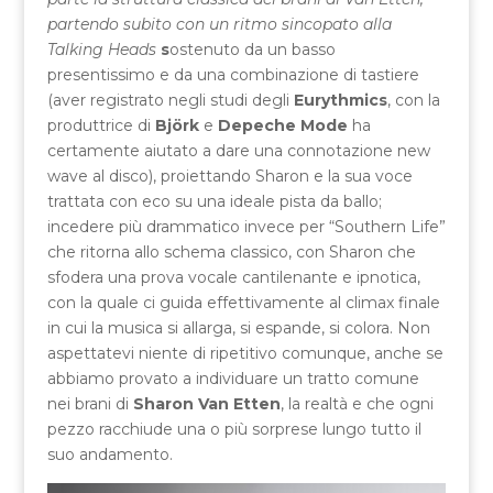
partendo subito con un ritmo sincopato alla
Talking Heads
s
ostenuto da un basso
presentissimo e da una combinazione di tastiere
(aver registrato negli studi degli
Eurythmics
, con la
produttrice di
Björk
e
Depeche Mode
ha
certamente aiutato a dare una connotazione new
wave al disco), proiettando Sharon e la sua voce
trattata con eco su una ideale pista da ballo;
incedere più drammatico invece per “Southern Life”
che ritorna allo schema classico, con Sharon che
sfodera una prova vocale cantilenante e ipnotica,
con la quale ci guida effettivamente al climax finale
in cui la musica si allarga, si espande, si colora. Non
aspettatevi niente di ripetitivo comunque, anche se
abbiamo provato a individuare un tratto comune
nei brani di
Sharon Van Etten
, la realtà e che ogni
pezzo racchiude una o più sorprese lungo tutto il
suo andamento.