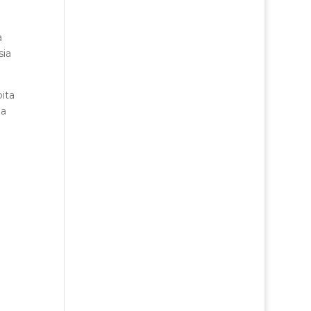
a
sia
pita
 a