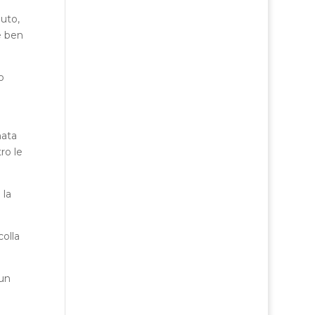
auto,
e ben
o
nata
ro le
 la
olla
 un