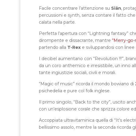
Facile concentrare l’attenzione su
Siân
, prota
percussioni e synth, senza contare il fatto che
calata nella parte.
Perfetta l’apertura con “Lightning fantasy” che
dirompente e dissacrante, mantre
“Merry-go-
partendo alla
T-Rex
e sviluppandosi con linee 
I decibel aumentano con “Revolution !!!”, br
da un coro anthemico e irresistibile, un inno a
tante ingiustizie sociali, civili e morali.
“Magic of music” ricorda il mondo bowiano di
psichedelia e pure col folk inglese.
Il primo singolo, “Back to the city”, uscito anch
con un’esplosione corale che sprizza colore 
Accoppiata ultravitaminica quella di “It’s ele
bellissimo assolo, mentre la seconda ricorda g