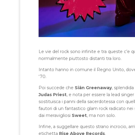
Le vie del rock sono infinite e tra queste c’e 
normalmente piuttosto distanti tra loro.
Intanto hanno in comune il Regno Unito, dove i 
‘70.
Poi succede che
Siân Greenaway
, splendida
Judas Priest
, e nota per essere la lead sing
sostituisca i panni della sacerdotessa con quell
fautori di un fantastico glam rock radicato ne
dai meravigliosi
Sweet
, ma non solo.
Infine, a suggellare questo strano incrocio, arr
etichetta
Rise Above Records
.