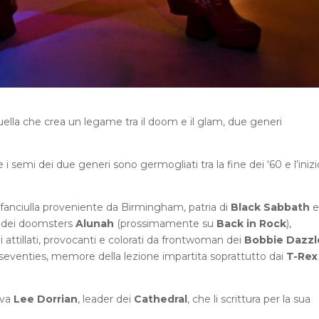
quella che crea un legame tra il doom e il glam, due generi
semi dei due generi sono germogliati tra la fine dei ‘60 e l’inizi
 fanciulla proveniente da Birmingham, patria di
Black Sabbath
e
er dei doomsters
Alunah
(prossimamente su
Back in Rock
),
i attillati, provocanti e colorati da frontwoman dei
Bobbie Dazzl
i seventies, memore della lezione impartita soprattutto dai
T-Rex
iva
Lee Dorrian
, leader dei
Cathedral
, che li scrittura per la sua