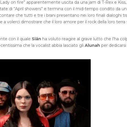
n “Lady on fire” apparentemente uscita da una jam di T-Rex e Kiss,
utate di “April showers” e termina con il mid-tempo condito da un
tare che tutti e tre i brani presentano nei loro finali dialoghi tr
 volerci dimostrare che il loro amore per il rock della loro terra 
ente con il quale
Siân
ha voluto reagire al grave lutto che l’ha col
recentissima che la vocalist abbia lasciato gli
Alunah
per dedicarsi