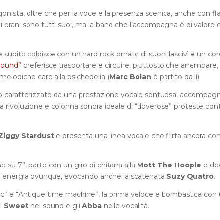
gonista, oltre che per la voce e la presenza scenica, anche con fl
 i brani sono tutti suoi, ma la band che l’accompagna è di valore 
 subito colpisce con un hard rock ornato di suoni lascivì e un cor
round”
preferisce trasportare e circuire, piuttosto che arrembare,
melodiche care alla psichedelia (
Marc Bolan
è partito da lì).
ano caratterizzato da una prestazione vocale sontuosa, accompag
lla rivoluzione e colonna sonora ideale di “doverose” proteste cont
Ziggy Stardust
e presenta una linea vocale che flirta ancora con
e su 7”, parte con un giro di chitarra alla
Mott The Hoople
e dec
ed energia ovunque, evocando anche la scatenata
Suzy Quatro
.
ctric” e “Antique time machine”, la prima veloce e bombastica con
li
Sweet
nel sound e gli
Abba
nelle vocalità.