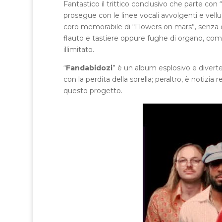
Fantastico il trittico conclusivo che parte co
prosegue con le linee vocali avvolgenti e vell
coro memorabile di “Flowers on mars”, senza con
flauto e tastiere oppure fughe di organo, come a
illimitato.
“
Fandabidozi
” è un album esplosivo e divert
con la perdita della sorella; peraltro, è notizia 
questo progetto.