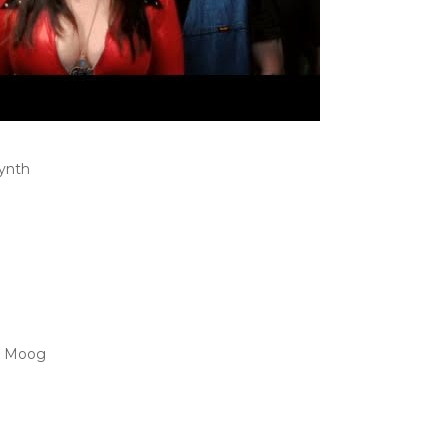
synth
e Moog