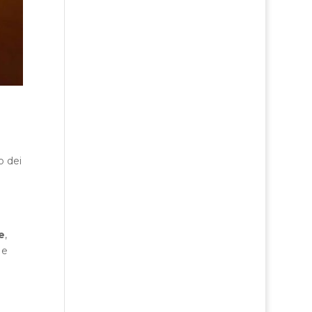
o dei
e
,
e