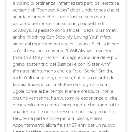
e violino di ordinanza, inframezzati però dall’elettrica
versione di “Teenage Kicks” degli Undertones che ci
ricorda di nuovo che i Lone Justice sono stati
baluardo del rock e non solo un gruppetto di
cowboys. Al passato sono affidati i pezzi più ritmati,
anche “Nothing Can Stop My Loving You” infatti
viene dal repertorio dei vecchi Justice. Si chiude con
un’inattesa, bella cover di “I Will Always Love You”
(tributo a Dolly Parton, fin dagli esordi una delle più
grandi sostenitrici dei Justice) e con “Sister Ann”
(firmata nientemeno che da Fred “Sonic” Smith),
rock’n’roll con piano, elettrica, fiati e un minuto di
fanfara finale, in cui la McKee dà sfogo alla sua
ugola come ai bei tempi. Maria è cresciuta, non è
più una ventenne, ha avuto mille esperienze di vita
e musicali e non credo francamente che siano tutte
qua dentro. Ce ne ha messe un po’, magari ne ha
tenute da parte anche per altri dischi, chissà.
Appuntamento allora fra altri 37 anni per un nuovo
Lone Justice
, sempre con le lacrime agli occhi.