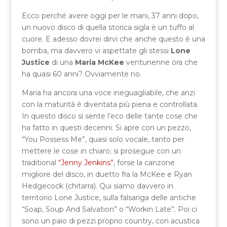
Ecco perché avere oggi per le mani, 37 anni dopo,
un nuovo disco di quella storica sigla è un tuffo al
cuore. E adesso dovrei dirvi che anche questo è una
bomba, ma davvero vi aspettate gli stessi
Lone
Justice
di una
Maria McKee
ventunenne ora che
ha quasi 60 anni? Ovviamente no.
Maria ha ancora una voce ineguagliabile, che anzi
con la maturità è diventata più piena e controllata.
In questo disco si sente l’eco delle tante cose che
ha fatto in questi decenni. Si apre con un pezzo,
“You Possess Me”, quasi solo vocale, tanto per
mettere le cose in chiaro; si prosegue con un
traditional
“Jenny Jenkins”
, forse la canzone
migliore del disco, in duetto fra la McKee e Ryan
Hedgecock (chitarra). Qui siamo davvero in
territorio Lone Justice, sulla falsariga delle antiche
“Soap, Soup And Salvation” o “Workin Late”. Poi ci
sono un paio di pezzi proprio country, con acustica