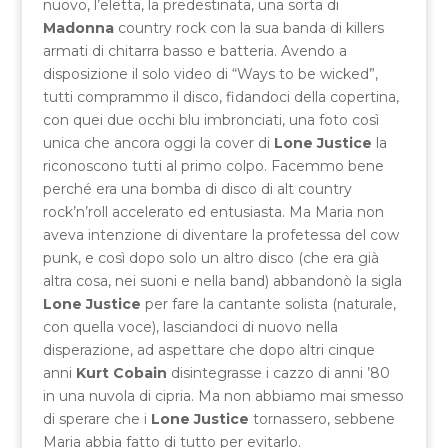
nuovo, l’eletta, la predestinata, una sorta di
Madonna
country rock con la sua banda di killers
armati di chitarra basso e batteria. Avendo a
disposizione il solo video di “Ways to be wicked”,
tutti comprammo il disco, fidandoci della copertina,
con quei due occhi blu imbronciati, una foto così
unica che ancora oggi la cover di
Lone Justice
la
riconoscono tutti al primo colpo. Facemmo bene
perché era una bomba di disco di alt country
rock’n’roll accelerato ed entusiasta. Ma Maria non
aveva intenzione di diventare la profetessa del cow
punk, e così dopo solo un altro disco (che era già
altra cosa, nei suoni e nella band) abbandonò la sigla
Lone Justice
per fare la cantante solista (naturale,
con quella voce), lasciandoci di nuovo nella
disperazione, ad aspettare che dopo altri cinque
anni
Kurt Cobain
disintegrasse i cazzo di anni ’80
in una nuvola di cipria. Ma non abbiamo mai smesso
di sperare che i
Lone Justice
tornassero, sebbene
Maria abbia fatto di tutto per evitarlo.