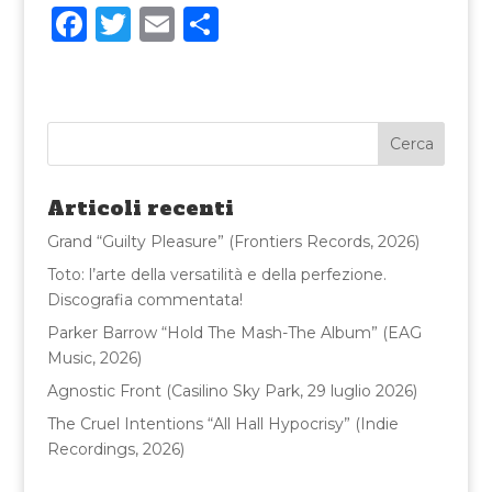
F
T
E
C
a
w
m
o
c
it
ai
n
e
te
l
di
b
r
vi
o
di
Articoli recenti
o
Grand “Guilty Pleasure” (Frontiers Records, 2026)
k
Toto: l’arte della versatilità e della perfezione.
Discografia commentata!
Parker Barrow “Hold The Mash-The Album” (EAG
Music, 2026)
Agnostic Front (Casilino Sky Park, 29 luglio 2026)
The Cruel Intentions “All Hall Hypocrisy” (Indie
Recordings, 2026)