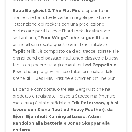
Ebba Bergkvist & The Flat Fire
è appunto un
nome che ha tutte le carte in regola per attirare
l’attenzione dei rockers con una predilezione
particolare per il blues e l’hard rock di estrazione
settantiana;
“Four Wings”, che segue i
l buon
primo album uscito quattro anni fa e intitolato
“Split Milk”
, è composto da dieci tracce ispirate alle
grandi band del passato, risultando classico e bluesy
tanto da piacere sia agli amanti di
Led Zeppelin e
Fre
e che ai più giovani ascoltatori ammaliati dalle
sirene
di
Blues Pills, Pristine e Children Of The Sun.
La band è composta, oltre alla Bergkvist che ha
prodotto e registrato il disco a Stoccolma (mentre il
mastering è stato affidato a
Erik Petersson, già al
lavoro con Siena Root ed Heavy Feather), da
Bjorn Bjornhult Korning al basso, Adam
Randolph alla batteria e Jonas Skeppar alla
chitarra.