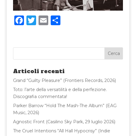
F
T
E
C
a
w
m
o
c
it
ai
n
e
te
l
di
b
r
vi
o
di
Articoli recenti
o
Grand “Guilty Pleasure” (Frontiers Records, 2026)
k
Toto: l’arte della versatilità e della perfezione.
Discografia commentata!
Parker Barrow “Hold The Mash-The Album” (EAG
Music, 2026)
Agnostic Front (Casilino Sky Park, 29 luglio 2026)
The Cruel Intentions “All Hall Hypocrisy” (Indie