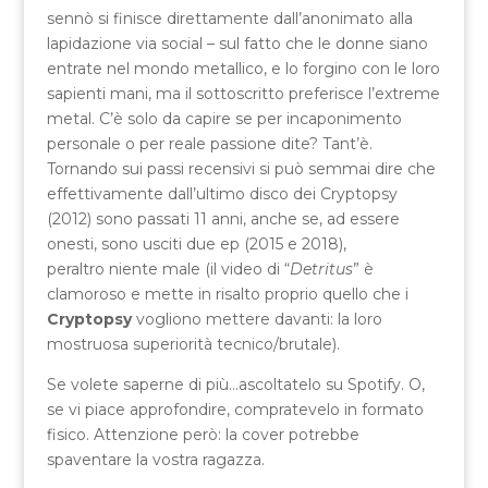
sennò si finisce direttamente dall’anonimato alla
lapidazione via social – sul fatto che le donne siano
entrate nel mondo metallico, e lo forgino con le loro
sapienti mani, ma il sottoscritto preferisce l’extreme
metal. C’è solo da capire se per incaponimento
personale o per reale passione dite? Tant’è.
Tornando sui passi recensivi si può semmai dire che
effettivamente dall’ultimo disco dei Cryptopsy
(2012) sono passati 11 anni, anche se, ad essere
onesti, sono usciti due ep (2015 e 2018),
peraltro niente male (il video di “
Detritus
” è
clamoroso e mette in risalto proprio quello che i
Cryptopsy
vogliono mettere davanti: la loro
mostruosa superiorità tecnico/brutale).
Se volete saperne di più…ascoltatelo su Spotify. O,
se vi piace approfondire, compratevelo in formato
fisico. Attenzione però: la cover potrebbe
spaventare la vostra ragazza.