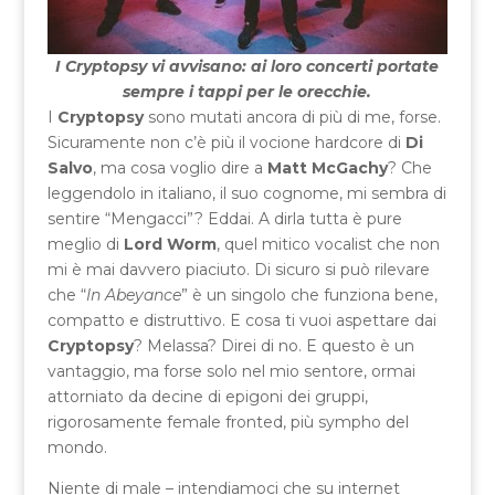
I Cryptopsy vi avvisano: ai loro concerti portate
sempre i tappi per le orecchie.
I
Cryptopsy
sono mutati ancora di più di me, forse.
Sicuramente non c’è più il vocione hardcore di
Di
Salvo
, ma cosa voglio dire a
Matt McGachy
? Che
leggendolo in italiano, il suo cognome, mi sembra di
sentire “Mengacci”? Eddai. A dirla tutta è pure
meglio di
Lord Worm
, quel mitico vocalist che non
mi è mai davvero piaciuto. Di sicuro si può rilevare
che “
In Abeyance
” è un singolo che funziona bene,
compatto e distruttivo. E cosa ti vuoi aspettare dai
Cryptopsy
? Melassa? Direi di no. E questo è un
vantaggio, ma forse solo nel mio sentore, ormai
attorniato da decine di epigoni dei gruppi,
rigorosamente female fronted, più sympho del
mondo.
Niente di male – intendiamoci che su internet