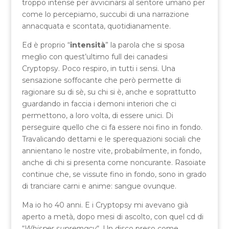
troppo intense per avvicinarsi al sentore umano per
come lo percepiamo, succubi di una narrazione
annacquata e scontata, quotidianamente.
Ed è proprio “
intensità
” la parola che si sposa
meglio con quest’ultimo full dei canadesi
Cryptopsy. Poco respiro, in tutti i sensi. Una
sensazione soffocante che però permette di
ragionare su di sè, su chi si è, anche e soprattutto
guardando in faccia i demoni interiori che ci
permettono, a loro volta, di essere unici. Di
perseguire quello che ci fa essere noi fino in fondo.
Travalicando dettami e le sperequazioni sociali che
annientano le nostre vite, probabilmente, in fondo,
anche di chi si presenta come noncurante. Rasoiate
continue che, se vissute fino in fondo, sono in grado
di tranciare carni e anime: sangue ovunque.
Ma io ho 40 anni. E i Cryptopsy mi avevano già
aperto a metà, dopo mesi di ascolto, con quel cd di
“
Whisper supremacy
“. Un disco preso come