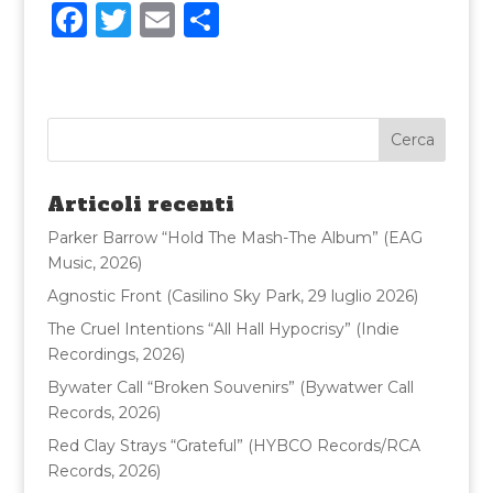
F
T
E
C
a
w
m
o
c
it
ai
n
e
te
l
di
b
r
vi
o
di
Articoli recenti
o
Parker Barrow “Hold The Mash-The Album” (EAG
k
Music, 2026)
Agnostic Front (Casilino Sky Park, 29 luglio 2026)
The Cruel Intentions “All Hall Hypocrisy” (Indie
Recordings, 2026)
Bywater Call “Broken Souvenirs” (Bywatwer Call
Records, 2026)
Red Clay Strays “Grateful” (HYBCO Records/RCA
Records, 2026)