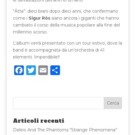
le devastazioni dell’animo umano
“Átta”: dieci brani dopo dieci anni, che confermano
come i
Sigur Rós
siano ancora i giganti che hanno
cambiato il corso della musica popolare alla fine del
millennio scorso.
L’album verrà presentato con un tour estivo, dove la
band è accompagnata da un’orchestra di 41
elementi. Imperdibile!!
F
T
E
C
a
w
m
o
c
it
ai
n
e
te
l
di
b
r
vi
o
di
Articoli recenti
o
Delirio And The Phantoms “Strange Phenomena”