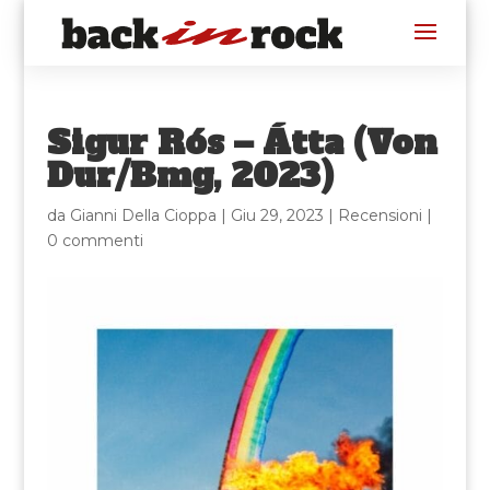
Sigur Rós – Átta (Von
Dur/Bmg, 2023)
da
Gianni Della Cioppa
|
Giu 29, 2023
|
Recensioni
|
0 commenti