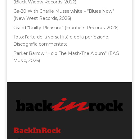
k
(Black Widow Records, 2026)
Ga-20 With Charlie Musselwhite – “Blues Now”
(New West Records, 2026)
Grand “Guilty Pleasure” (Frontiers Records, 2026)
Toto: l’arte della versatilità e della perfezione.
Discografia commentata!
Parker Barrow “Hold The Mash-The Album” (EAG
Music, 2026)
BackInRock