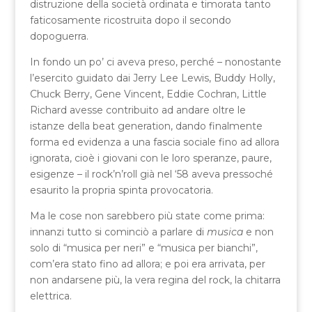
distruzione della società ordinata e timorata tanto
faticosamente ricostruita dopo il secondo
dopoguerra.
In fondo un po’ ci aveva preso, perché – nonostante
l’esercito guidato dai Jerry Lee Lewis, Buddy Holly,
Chuck Berry, Gene Vincent, Eddie Cochran, Little
Richard avesse contribuito ad andare oltre le
istanze della beat generation, dando finalmente
forma ed evidenza a una fascia sociale fino ad allora
ignorata, cioè i giovani con le loro speranze, paure,
esigenze – il rock’n’roll già nel ‘58 aveva pressoché
esaurito la propria spinta provocatoria.
Ma le cose non sarebbero più state come prima:
innanzi tutto si cominciò a parlare di
musica
e non
solo di “musica per neri” e “musica per bianchi”,
com’era stato fino ad allora; e poi era arrivata, per
non andarsene più, la vera regina del rock, la chitarra
elettrica.