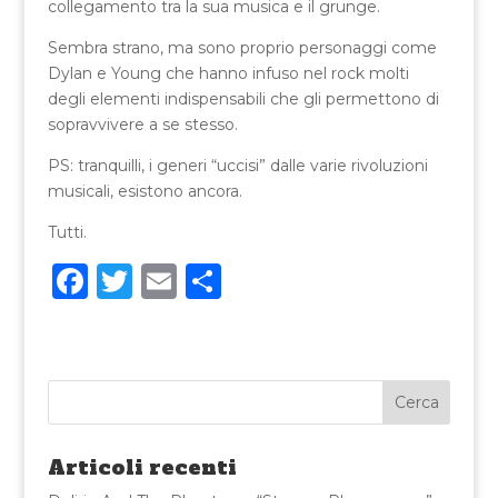
collegamento tra la sua musica e il grunge.
Sembra strano, ma sono proprio personaggi come
Dylan e Young che hanno infuso nel rock molti
degli elementi indispensabili che gli permettono di
sopravvivere a se stesso.
PS: tranquilli, i generi “uccisi” dalle varie rivoluzioni
musicali, esistono ancora.
Tutti.
F
T
E
C
a
w
m
o
c
it
ai
n
e
te
l
di
b
r
vi
o
di
Articoli recenti
o