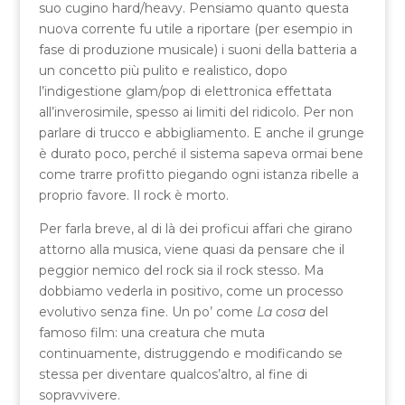
suo cugino hard/heavy. Pensiamo quanto questa
nuova corrente fu utile a riportare (per esempio in
fase di produzione musicale) i suoni della batteria a
un concetto più pulito e realistico, dopo
l’indigestione glam/pop di elettronica effettata
all’inverosimile, spesso ai limiti del ridicolo. Per non
parlare di trucco e abbigliamento. E anche il grunge
è durato poco, perché il sistema sapeva ormai bene
come trarre profitto piegando ogni istanza ribelle a
proprio favore. Il rock è morto.
Per farla breve, al di là dei proficui affari che girano
attorno alla musica, viene quasi da pensare che il
peggior nemico del rock sia il rock stesso. Ma
dobbiamo vederla in positivo, come un processo
evolutivo senza fine. Un po’ come
La cosa
del
famoso film: una creatura che muta
continuamente, distruggendo e modificando se
stessa per diventare qualcos’altro, al fine di
sopravvivere.