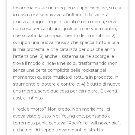
Insomma esiste una sequenza-tipo, circolare, su cui
la cosa rock
sopravvive all’infinito: 1) la società
(musica, dogmi, regole sociali) è una merda, serve
qualcosa per cambiare, qualcosa che vada contro,
che scuota dal compiacimento dell’immobilità; 2)
sviluppo una nuova musica che spacca tutto e urla
la mia protesta, e che catalizza per qualche anno
l’attenzione; 3) anche il sistema se ne accorge, e
trova il modo di ricavarne soldi, trasformando (non
senza una certa complicità delle rockstar del
momento) questa musica di rottura in prodotto, in
strumento di potere e controllo; 4) è tutto di nuovo
una merda, serve qualcosa per cambiare. E avanti
così, all’infinito.
Il rock è morto? Non credo. Non morirà mai: ci
aveva visto giusto Neil Young che, pensando al
terremoto punk, cantava “Rock’n’roll will never die”,
e che nei ’90 seppe trovare punti di stretto