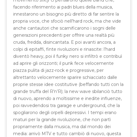
movimento
sixty
ci pensarono quelle band che,
facendo riferimento ai padri blues della musica,
innestarono un bisogno più diretto di far sentire la
propria voce, che sfociò nell’hard rock, ma che vide
anche cantautori che scarnificarono i sogni delle
generazioni precedenti per offrire una realtà più
cruda, fredda, disincantata. E poi avanti ancora, a
colpi di epitaffi, finte rivoluzioni e rinascite: l’hard
diventò heavy, poi il funky nero si infiltrò e contribuì
ad aprire gli orizzonti; il punk fece velocemente
piazza pulita di jazz-rock e progressive, per
altrettanto velocemente sparire schiacciato dalle
proprie stesse idee costitutive (beffando tutti con la
grande truffa del R’n’R); la new wave sbilanciò tutto
di nuovo, aprendo a moltissime e inedite influenze,
poi ravvedendosi tra garage e underground, che la
spogliarono degli orpelli depressivi. I tempi erano
maturi per la grande rivoluzione, che non partì
propriamente dalla musica, ma dal mondo dei
media: arrivò MTV e tutto cambiò di nuovo, questa