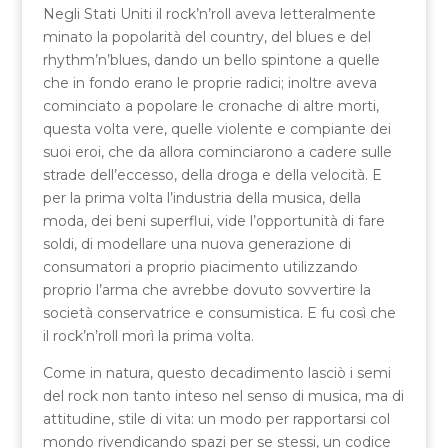
Negli Stati Uniti il rock’n’roll aveva letteralmente
minato la popolarità del country, del blues e del
rhythm’n’blues, dando un bello spintone a quelle
che in fondo erano le proprie radici; inoltre aveva
cominciato a popolare le cronache di altre morti,
questa volta vere, quelle violente e compiante dei
suoi eroi, che da allora cominciarono a cadere sulle
strade dell’eccesso, della droga e della velocità. E
per la prima volta l’industria della musica, della
moda, dei beni superflui, vide l’opportunità di fare
soldi, di modellare una nuova generazione di
consumatori a proprio piacimento utilizzando
proprio l’arma che avrebbe dovuto sovvertire la
società conservatrice e consumistica. E fu così che
il rock’n’roll morì la prima volta.
Come in natura, questo decadimento lasciò i semi
del rock non tanto inteso nel senso di musica, ma di
attitudine, stile di vita: un modo per rapportarsi col
mondo rivendicando spazi per se stessi, un codice