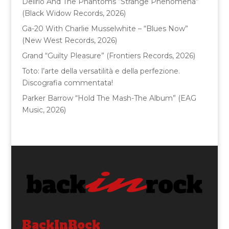
Delirio And The Phantoms “Strange Phenomena”
k
(Black Widow Records, 2026)
Ga-20 With Charlie Musselwhite – “Blues Now”
(New West Records, 2026)
Grand “Guilty Pleasure” (Frontiers Records, 2026)
Toto: l’arte della versatilità e della perfezione.
Discografia commentata!
Parker Barrow “Hold The Mash-The Album” (EAG
Music, 2026)
BackInRock