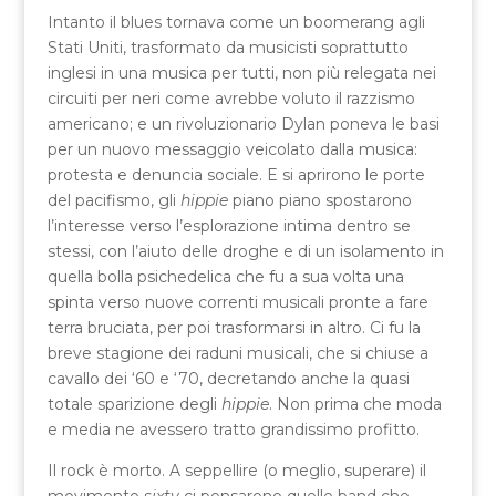
Intanto il blues tornava come un boomerang agli
Stati Uniti, trasformato da musicisti soprattutto
inglesi in una musica per tutti, non più relegata nei
circuiti per neri come avrebbe voluto il razzismo
americano; e un rivoluzionario Dylan poneva le basi
per un nuovo messaggio veicolato dalla musica:
protesta e denuncia sociale. E si aprirono le porte
del pacifismo, gli
hippie
piano piano spostarono
l’interesse verso l’esplorazione intima dentro se
stessi, con l’aiuto delle droghe e di un isolamento in
quella bolla psichedelica che fu a sua volta una
spinta verso nuove correnti musicali pronte a fare
terra bruciata, per poi trasformarsi in altro. Ci fu la
breve stagione dei raduni musicali, che si chiuse a
cavallo dei ‘60 e ‘70, decretando anche la quasi
totale sparizione degli
hippie
. Non prima che moda
e media ne avessero tratto grandissimo profitto.
Il rock è morto. A seppellire (o meglio, superare) il