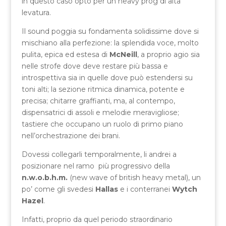
in questo caso opto per un heavy prog di alta
levatura.
Il sound poggia su fondamenta solidissime dove si
mischiano alla perfezione: la splendida voce, molto
pulita, epica ed estesa di
McNeill
, a proprio agio sia
nelle strofe dove deve restare più bassa e
introspettiva sia in quelle dove può estendersi su
toni alti; la sezione ritmica dinamica, potente e
precisa; chitarre graffianti, ma, al contempo,
dispensatrici di assoli e melodie meravigliose;
tastiere che occupano un ruolo di primo piano
nell’orchestrazione dei brani.
Dovessi collegarli temporalmente, li andrei a
posizionare nel ramo più progressivo della
n.w.o.b.h.m.
(new wave of british heavy metal), un
po’ come gli svedesi
Hallas
e i conterranei
Wytch
Hazel
.
Infatti, proprio da quel periodo straordinario