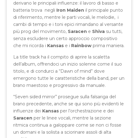
derivano le principali influenze: il lavoro di basso e
batteria trova negli
Iron Maiden
il principale punto
di riferimento, mentre le parti vocali, le melodie, i
cambi di tempo e i toni epici rimandano al versante
più prog del movimento,
Saracen
e
Shiva
su tutti,
senza escludere un certo approccio compositivo
che mi ricorda i
Kansas
e i
Rainbow
prima maniera.
La title track ha il compito di aprire la scaletta
dell’album, offrendoci un inizio solenne come il suo
titolo, e di condurci a “Dawn of mind” dove
emergono tutte le caratteristiche della band, per un
brano maestoso e progressivo da manuale.
“Seven sided mirror” prosegue sulla falsariga del
brano precedente, anche se qui sono più evidenti le
influenze dei
Kansas
per l’orchestrazione e dei
Saracen
per le linee vocali, mentre la sezione
ritmica continua a galoppare come se non ci fosse
un domani e la solista a sciorinare assoli di alta