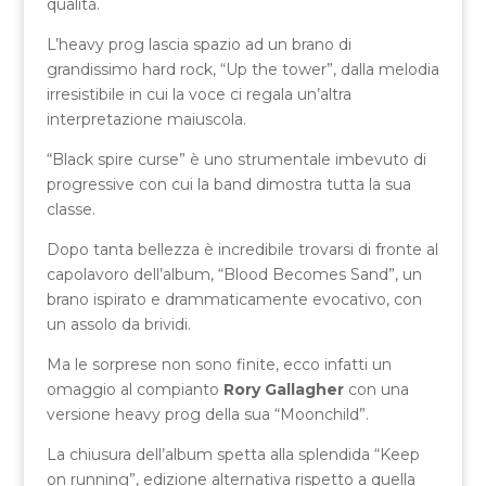
qualità.
L’heavy prog lascia spazio ad un brano di
grandissimo hard rock, “Up the tower”, dalla melodia
irresistibile in cui la voce ci regala un’altra
interpretazione maiuscola.
“Black spire curse” è uno strumentale imbevuto di
progressive con cui la band dimostra tutta la sua
classe.
Dopo tanta bellezza è incredibile trovarsi di fronte al
capolavoro dell’album, “Blood Becomes Sand”, un
brano ispirato e drammaticamente evocativo, con
un assolo da brividi.
Ma le sorprese non sono finite, ecco infatti un
omaggio al compianto
Rory Gallagher
con una
versione heavy prog della sua “Moonchild”.
La chiusura dell’album spetta alla splendida “Keep
on running”, edizione alternativa rispetto a quella