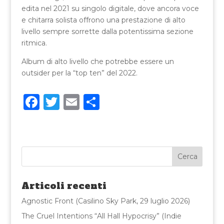
edita nel 2021 su singolo digitale, dove ancora voce
e chitarra solista offrono una prestazione di alto
livello sempre sorrette dalla potentissima sezione
ritmica.
Album di alto livello che potrebbe essere un
outsider per la “top ten” del 2022.
F
T
E
C
a
w
m
o
c
it
ai
n
e
te
l
di
b
r
vi
o
di
Articoli recenti
o
Agnostic Front (Casilino Sky Park, 29 luglio 2026)
k
The Cruel Intentions “All Hall Hypocrisy” (Indie