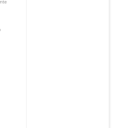
nte
o