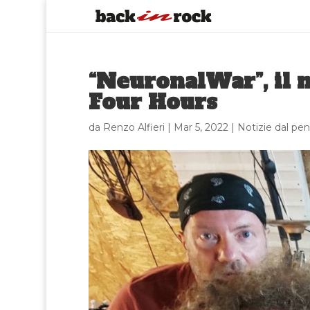
“NeuronalWar”, il 
Four Hours
da
Renzo Alfieri
|
Mar 5, 2022
|
Notizie dal p