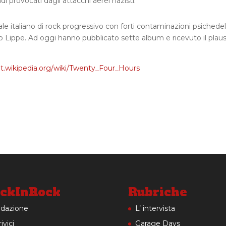
 provocati dagli attacchi aerei nazisti.
 italiano di rock progressivo con forti contaminazioni psichedel
lo Lippe. Ad oggi hanno pubblicato sette album e ricevuto il plau
/it.wikipedia.org/wiki/Twenty_Four_Hours
ckInRock
Rubriche
dazione
L’ intervista
ivici
Garage Days