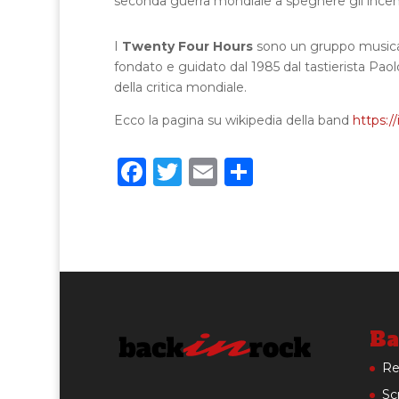
seconda guerra mondiale a spegnere gli incendi
I
Twenty Four Hours
sono un gruppo musicale
fondato e guidato dal 1985 dal tastierista Pao
della critica mondiale.
Ecco la pagina su wikipedia della band
https:/
F
T
E
C
a
w
m
o
c
it
ai
n
e
te
l
di
b
r
vi
o
di
o
Ba
k
Re
Scr