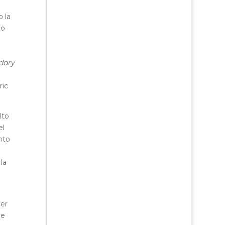
o la
do
dary
ric
lto
el
nto
la
per
ge