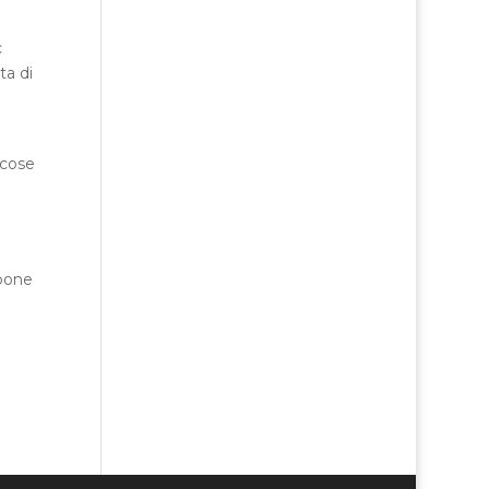
c
ta di
 cose
epone