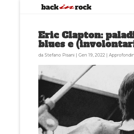
Eric Clapton: palad
blues e (involontar
da
Stefano Pisani
|
Gen 19, 2022
|
Approfondi