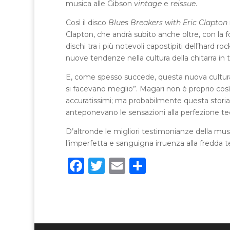
musica alle Gibson
vintage
e
reissue
.
Così il disco
Blues Breakers with Eric Clapton
Clapton, che andrà subito anche oltre, con la
dischi tra i più notevoli capostipiti dell’hard
nuove tendenze nella cultura della chitarra in tu
E, come spesso succede, questa nuova cultura h
si facevano meglio”. Magari non è proprio cos
accuratissimi; ma probabilmente questa storia n
anteponevano le sensazioni alla perfezione te
D’altronde le migliori testimonianze della mu
l’imperfetta e sanguigna irruenza alla fredda t
F
T
E
C
a
w
m
o
c
it
ai
n
e
te
l
di