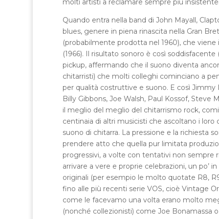
molti artisti a reclamare sempre più insistent
Quando entra nella band di John Mayall, Clapto
blues, genere in piena rinascita nella Gran Bre
(probabilmente prodotta nel 1960), che viene 
(1966). Il risultato sonoro è così soddisfacen
pickup, affermando che il suono diventa ancor
chitarristi) che molti colleghi cominciano a p
per qualità costruttive e suono. E così Jimmy
Billy Gibbons, Joe Walsh, Paul Kossof, Steve
il meglio del meglio del chitarrismo rock, comi
centinaia di altri musicisti che ascoltano i loro
suono di chitarra. La pressione e la richiesta s
prendere atto che quella pur limitata produzion
progressivi, a volte con tentativi non sempre ri
arrivare a vere e proprie celebrazioni, un po’ i
originali (per esempio le molto quotate R8, R9
fino alle più recenti serie VOS, cioè Vintage O
come le facevamo una volta erano molto meglio”,
(nonché collezionisti) come Joe Bonamassa o 