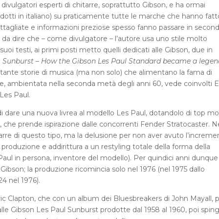
divulgatori esperti di chitarre, soprattutto Gibson, e ha ormai
radotti in italiano) su praticamente tutte le marche che hanno fatt
to dettagliate e informazioni preziose spesso fanno passare in secon
’è da dire che – come divulgatore – l’autore usa uno stile molto
suoi testi, ai primi posti metto quelli dedicati alle Gibson, due in
e
Sunburst – How the Gibson Les Paul Standard became a legen
e tante storie di musica (ma non solo) che alimentano la fama di
e, ambientata nella seconda metà degli anni 60, vede coinvolti E
Les Paul.
di dare una nuova livrea al modello Les Paul, dotandolo di top mo
, che prende ispirazione dalle concorrenti Fender Stratocaster. N
tarre di questo tipo, ma la delusione per non aver avuto l’increme
 produzione e addirittura a un restyling totale della forma della
s Paul in persona, inventore del modello). Per quindici anni dunque 
Gibson; la produzione ricomincia solo nel 1976 (nel 1975 dallo
4 nel 1976).
Eric Clapton, che con un album dei Bluesbreakers di John Mayall, 
alle Gibson Les Paul Sunburst prodotte dal 1958 al 1960, poi spin