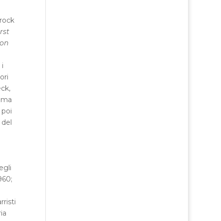
 rock
rst
ton
i
i
ori
ck,
omma
 poi
 del
egli
960;
risti
ia