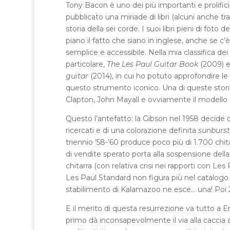
Tony Bacon è uno dei più importanti e prolifici 
pubblicato una miriade di libri (alcuni anche t
storia della sei corde. I suoi libri pieni di fo
piano il fatto che siano in inglese, anche se c
semplice e accessibile. Nella mia classifica dei 
particolare,
The Les Paul Guitar Book
(2009) 
guitar
(2014), in cui ho potuto approfondire l
questo strumento iconico. Una di queste stori
Clapton, John Mayall e ovviamente il modello 
Questo l’antefatto: la Gibson nel 1958 decide 
ricercati e di una colorazione definita
sunburst
triennio ’58-’60 produce poco più di 1.700 chi
di vendite sperato porta alla sospensione della
chitarra (con relativa crisi nei rapporti con Le
Les Paul Standard non figura più nel catalogo 
stabilimento di Kalamazoo ne esce… una! Poi 2
E il merito di questa resurrezione va tutto a 
primo dà inconsapevolmente il via alla caccia 