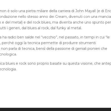
non è solo una pietra miliare della carriera di John Mayall (e di Eri
 fondazione nello stesso anno dei Cream, divenuti con una mancia
 rock e del metal) e del rock blues, ma diventa anche uno spunto per
tti i generi, dal blues al rock, dal funky al metal.
a radici ben salde nel “vecchio”, nel passato, in tempi in cui “le
ì, perché oggi la tecnica permette di produrre strumenti
on parla di tecnica, bensì della passione di geniali pionieri che
cnologica.
sica blues e rock sono proprio basate su questa visione, che ant
ecnologia.