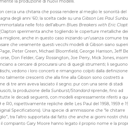
emente la produzione di nuovi modelli.
n cerca una chitarra che possa rendere al meglio le sonorità del
tagna degli anni ‘60; la scelta cade su una
Gibson Les Paul Sunbu
immortalata nelle foto dell’album
Blues Breakers with Eric Clap
te (Clapton sperimenta anche togliendo le coperture metalliche de
a migliore, anche in questo caso iniziando un’usanza comune tra 
ensare che veramente questi vecchi modelli di Gibson siano superi
 Page, Peter Green, Michael Bloomfield, George Harrison, Jeff Be
 Morse, Don Felder, Gary Rossington, Joe Perry, Mick Jones, ins
nciano a cercare di procurarsi uno di quegli strumenti; li seguono
 dischi, vedono i loro concerti e rimangono colpiti dalla definizione
ono talmente crescenti che alla fine alla Gibson sono costretti a
e di tre anni aveva lasciato il segno; pur con una serie di stadi
usciti, la produzione della
Sunburst/Standard
riprende, fino ad
n tutte le decadi seguenti, con modelli espressamente riferiti a qu
 e R0, rispettivamente repliche delle Les Paul del 1958, 1959 e 1
riginal Specifications). Una specie di ammissione che “le chitarre
 tra l’altro supportata dal fatto che anche ai giorni nostri chitar
il compianto Gary Moore hanno legato il proprio nome e la propr