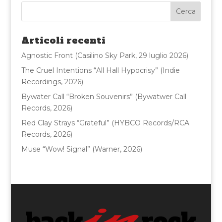
e
te
l
di
b
r
vi
o
di
Articoli recenti
o
Agnostic Front (Casilino Sky Park, 29 luglio 2026)
k
The Cruel Intentions “All Hall Hypocrisy” (Indie
Recordings, 2026)
Bywater Call “Broken Souvenirs” (Bywatwer Call
Records, 2026)
Red Clay Strays “Grateful” (HYBCO Records/RCA
Records, 2026)
Muse “Wow! Signal” (Warner, 2026)