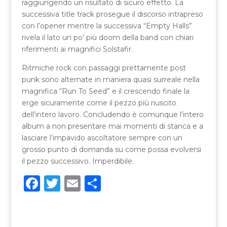
raggiungendo un risultato di sicuro effetto. La
successiva title track prosegue il discorso intrapreso
con l’opener mentre la successiva “Empty Halls”
rivela il lato un po’ più doom della band con chiari
riferimenti ai magnifici Solstafir.
Ritmiche rock con passaggi prettamente post
punk sono alternate in maniera quasi surreale nella
magnifica “Run To Seed” e il crescendo finale la
erge sicuramente come il pezzo più riuscito
dell’intero lavoro. Concludendo è comunque l’intero
album a non presentare mai momenti di stanca e a
lasciare l’impavido ascoltatore sempre con un
grosso punto di domanda su come possa evolversi
il pezzo successivo. Imperdibile.
F
T
E
C
a
w
m
o
c
it
ai
n