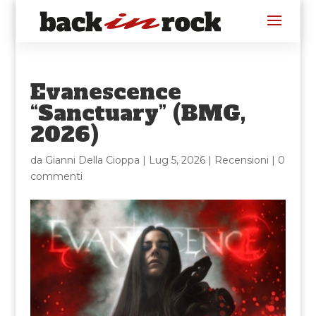
Evanescence
“Sanctuary” (BMG,
2026)
da
Gianni Della Cioppa
|
Lug 5, 2026
|
Recensioni
|
0
commenti