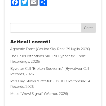
F
T
E
C
a
w
m
o
c
it
ai
n
e
te
l
di
b
r
vi
o
di
Articoli recenti
o
Agnostic Front (Casilino Sky Park, 29 luglio 2026)
k
The Cruel Intentions “All Hall Hypocrisy” (Indie
Recordings, 2026)
Bywater Call “Broken Souvenirs” (Bywatwer Call
Records, 2026)
Red Clay Strays “Grateful” (HYBCO Records/RCA
Records, 2026)
Muse “Wow! Signal” (Warner, 2026)