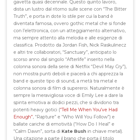
gavetta quasi decennale. Questo quinto lavoro,
dista un lustro dal ritorno sulle scene con “The Bitter
Truth”, e porta in dote lo stile per cui la band è
diventata famosa, ovvero gothic metal che si fonde
con l’elettronica, con un atteggiamento alternativo,
ma sempre attento alla melodia e alle esigenze di
classifica. Prodotto da Jordan Fish, Nick Raskulinecz
e altri tre collaboratori, “Sanctuary”, anticipato lo
scorso anno dal singolo “Afterlife” inserito nella
colonna sonora della serie di Netflix “Devil May Cry”),
non mostra punti deboli e piacerà a chi apprezza la
band e queste tipo di sound, a metà tra metal e
colonna sonora di film di supereroi. Naturalmente è
sempre la meravigliosa voce di Emily Lee a dare la
spinta emotiva ai dodici pezzi, che si dividono tra
potenti heavy gotici (
“Tell Me When You’ve Had
Enough”
, “Rapture” e “Who Will You Follow”) e
ballate cariche di emotività (“How Do I Heal” e
“Calm Dawn”, sorta di
Kate Bush
in chiave metal).
Una citazione a parte il brano che porta il titolo