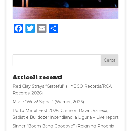
F
T
E
C
a
w
m
o
c
it
ai
n
e
te
l
di
b
r
vi
o
di
Articoli recenti
o
Red Clay Strays “Grateful” (HYBCO Records/RCA
k
Records, 2026)
Muse “Wow! Signal” (Warner, 2026)
Porto Metal Fest 2026: Crimson Dawn, Vanexa,
Sadist e Bulldozer incendiano la Liguria – Live report
Sinner “Boom Bang Goodbye” (Reigning Phoenix