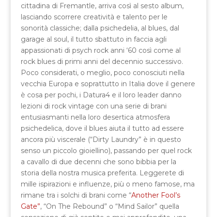
cittadina di Fremantle, arriva così al sesto album,
lasciando scorrere creatività e talento per le
sonorità classiche; dalla psichedelia, al blues, dal
garage al soul, il tutto sbattuto in faccia agli
appassionati di psych rock anni ‘60 così come al
rock blues di primi anni del decennio successivo.
Poco considerati, o meglio, poco conosciuti nella
vecchia Europa e soprattutto in Italia dove il genere
è cosa per pochi, i Datura4 e il loro leader danno
lezioni di rock vintage con una serie di brani
entusiasmanti nella loro desertica atmosfera
psichedelica, dove il blues aiuta il tutto ad essere
ancora più viscerale (“Dirty Laundry” è in questo
senso un piccolo gioiellino), passando per quel rock
a cavallo di due decenni che sono bibbia per la
storia della nostra musica preferita. Leggerete di
mille ispirazioni e influenze, più o meno famose, ma
rimane tra i solchi di brani come “
Another Fool’s
Gate”
, “On The Rebound” o “Mind Sailor” quella