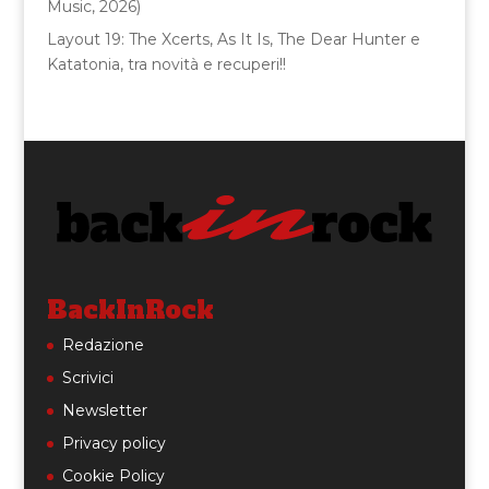
Music, 2026)
Layout 19: The Xcerts, As It Is, The Dear Hunter e
Katatonia, tra novità e recuperi!!
BackInRock
Redazione
Scrivici
Newsletter
Privacy policy
Cookie Policy