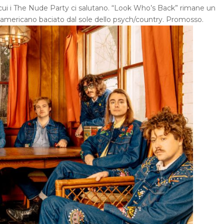
cui i The Nude Party ci salutano. “Look Who’s Back” rimane un
k americano baciato dal sole dello psych/country. Promosso.