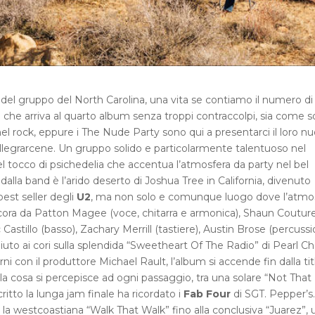
 del gruppo del North Carolina, una vita se contiamo il numero di
i che arriva al quarto album senza troppi contraccolpi, sia come 
nel rock, eppure i The Nude Party sono qui a presentarci il loro n
legrarcene. Un gruppo solido e particolarmente talentuoso nel
el tocco di psichedelia che accentua l’atmosfera da party nel bel
alla band è l’arido deserto di Joshua Tree in California, divenuto
est seller degli
U2
, ma non solo e comunque luogo dove l’atmo
ra da Patton Magee (voce, chitarra e armonica), Shaun Coutur
 Castillo (basso), Zachary Merrill (tastiere), Austin Brose (percussi
iuto ai cori sulla splendida “Sweetheart Of The Radio” di Pearl Ch
i con il produttore Michael Rault, l’album si accende fin dalla tit
e la cosa si percepisce ad ogni passaggio, tra una solare “Not That
ritto la lunga jam finale ha ricordato i
Fab Four
di SGT. Pepper’s
, la westcoastiana “Walk That Walk” fino alla conclusiva “Juarez”, 