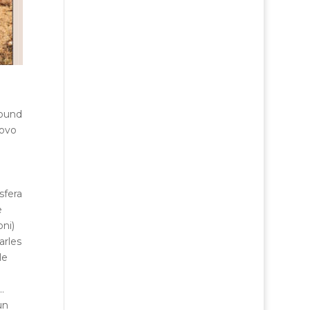
sound
uovo
sfera
e
oni)
arles
le
…
un