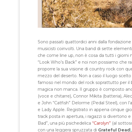
Sono passati quattordici anni dalla fondazione
musicisti coinvolti. Una band di sette element
che come line up, non è cosa da tutti i giorni 
“Look Who’s Back” e noi non possiamo che ral
proporre la sua visione di country rock con qu
mezzo del deserto. Non a caso il luogo scelto d
famoso nel mondo del rock soprattutto per il b
magica non manca. Il gruppo è composto anco
(voce e chitarre), Connor Mikita (batteria), Alec
e John “Catfish” Delorme (Pedal Steel), con l’a
e Lady Apple. Registrato in appena cinque giorn
track posta in apertura, i ragazzi si divertono 
Bad”, una più psichedelica
“Carolyn”
(al sottosc
con una leggera spruzzata di
Grateful Dead
)