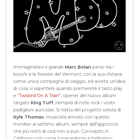
Immaginatevi il grande
Marc Bolan
perso tra i
boschi e le foreste del Vermont, con la sua chitarra
come unica compagna di viaggio, ed avrete un’idea
di cosa vi aspetterà quando premerete il tasto play
e
“Twisted On A Train”
, opener del nuovo album
targato
King Tuff
, riempirà di note rock i vostri
padiglioni auricolari. Si tratta del progetto solista di
Kyle Thomas
, musicista arrivato con questo
moniker al settimo album, sempre dall’approccio
che più retrò di così non si può. Concepito in
California così come il precedente e bellissimo