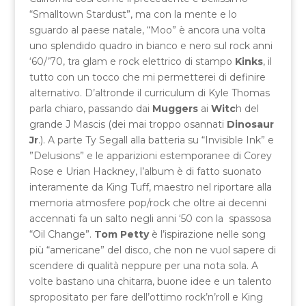
“Smalltown Stardust”, ma con la mente e lo
sguardo al paese natale, “Moo” è ancora una volta
uno splendido quadro in bianco e nero sul rock anni
‘60/’70, tra glam e rock elettrico di stampo
Kinks
, il
tutto con un tocco che mi permetterei di definire
alternativo. D’altronde il curriculum di Kyle Thomas
parla chiaro, passando dai
Muggers
ai
Witc
h del
grande J Mascis (dei mai troppo osannati
Dinosaur
Jr
.). A parte Ty Segall alla batteria su “Invisible Ink” e
”Delusions” e le apparizioni estemporanee di Corey
Rose e Urian Hackney, l’album è di fatto suonato
interamente da King Tuff, maestro nel riportare alla
memoria atmosfere pop/rock che oltre ai decenni
accennati fa un salto negli anni ‘50 con la spassosa
“Oil Change”.
Tom Petty
è l’ispirazione nelle song
più “americane” del disco, che non ne vuol sapere di
scendere di qualità neppure per una nota sola. A
volte bastano una chitarra, buone idee e un talento
spropositato per fare dell’ottimo rock’n’roll e King