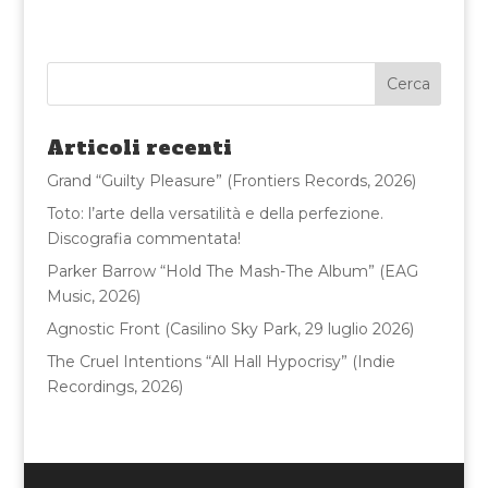
c
it
ai
n
e
te
l
di
b
r
vi
o
di
Articoli recenti
o
Grand “Guilty Pleasure” (Frontiers Records, 2026)
k
Toto: l’arte della versatilità e della perfezione.
Discografia commentata!
Parker Barrow “Hold The Mash-The Album” (EAG
Music, 2026)
Agnostic Front (Casilino Sky Park, 29 luglio 2026)
The Cruel Intentions “All Hall Hypocrisy” (Indie
Recordings, 2026)