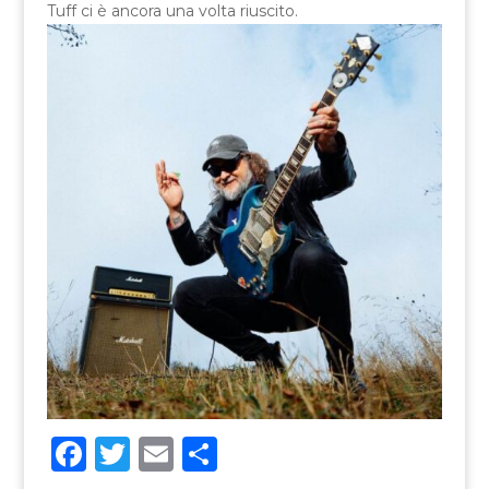
Tuff ci è ancora una volta riuscito.
F
T
E
C
a
w
m
o