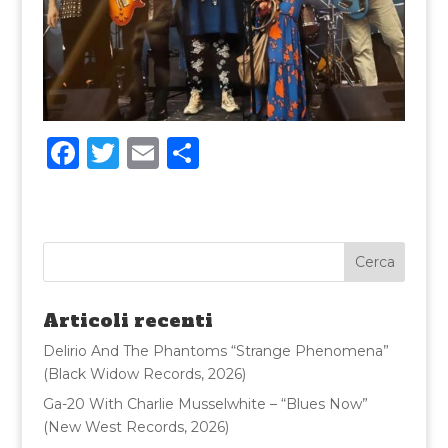
F
T
E
C
a
w
m
o
c
it
ai
n
e
te
l
di
b
r
vi
o
di
Articoli recenti
o
Delirio And The Phantoms “Strange Phenomena”
k
(Black Widow Records, 2026)
Ga-20 With Charlie Musselwhite – “Blues Now”
(New West Records, 2026)