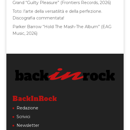
Grand “Guilty Pleasure” (Frontiers Records, 2026)
Toto: l’arte della versatilità e della perfezione.
Discografia commentata!
Parker Barrow “Hold The Mash-The Album” (EAG
Music, 2026)
BackInRock
Redazione
Scrivici
Newsletter