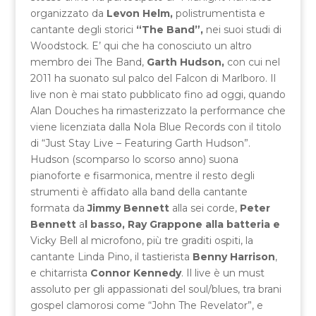
organizzato da
Levon Helm,
polistrumentista e
cantante degli storici
“The Band”,
nei suoi studi di
Woodstock. E’ qui che ha conosciuto un altro
membro dei The Band,
Garth Hudson,
con cui nel
2011 ha suonato sul palco del Falcon di Marlboro. Il
live non è mai stato pubblicato fino ad oggi, quando
Alan Douches ha rimasterizzato la performance che
viene licenziata dalla Nola Blue Records con il titolo
di “Just Stay Live – Featuring Garth Hudson”.
Hudson (scomparso lo scorso anno) suona
pianoforte e fisarmonica, mentre il resto degli
strumenti è affidato alla band della cantante
formata da
Jimmy Bennett
alla sei corde,
Peter
Bennett
a
l basso, Ray Grappone alla batteria e
Vicky Bell al microfono, più tre graditi ospiti, la
cantante Linda Pino, il tastierista
Benny Harrison
,
e chitarrista
Connor Kennedy
. Il live è un must
assoluto per gli appassionati del soul/blues, tra brani
gospel clamorosi come “John The Revelator”, e