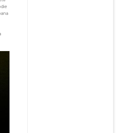
odie
pana
a