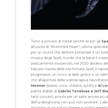
Torno a scrivere di metal (anche se per gli
Spe
all’uscita di “Wretched Heart”, ultima splendi
per un sound che definire personale è un eufem
musica degli Spell, ricordo che la band è insi
praticamente inosservati, nel 2020 diedero al
basi per l’opera della vita firmata Spell, il cap
progressive, un tocco di dark gotico e un talen
che all’apertura della scatola rapiva l’ascolta
Mesmer
(basso, voce, chitarre, synth) e
Al Le
pianta stabile di
Gabriel Tenebrae e Jeff Bl
tanti concerti, pronta per un salto ancora più 
dell’underground, non può non avvenire. L’albu
riscontra un sound più lineare e gothic rispet