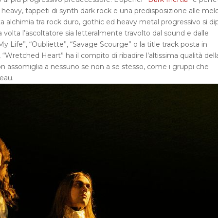
heavy, tappeti di synth dark rock e una predisposizione alle mel
a alchimia tra rock duro, gothic ed heavy metal progressivo si di
 volta l’ascoltatore sia letteralmente travolto dal sound e dalle
 Life”, “Oubliette”, “Savage Scourge” o la title track posta in
Wretched Heart” ha il compito di ribadire l’altissima qualità dell
on assomiglia a nessuno se non a se stesso, come i gruppi che
eau.