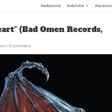
Redazione
Rubriche
Recensio
art” (Bad Omen Records,
oni
|
0 commenti