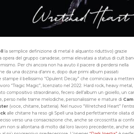
ll
la semplice definizione di metal è alquanto riduttivo) grazie
da opera del gruppo canadese, ormai elevatasi a status di cult ban
ismo. Per chi ancora non ha avuto il piacere di perdersi nella
eme da una dozzina d’anni e, dopo due primi album passati
le stampe il bellissimo “Opulent Decay” che cominciava a mettere
olavoro “Tragic Magic”, licenziato nel 2022. Hard rock, heavy metal,
to compositivo straordinario, fecero dell’album un gioiello, un car
tore, perso nelle trame melodiche, personalissime e mature di
Cam
ster
(voce, chitarre, batteria). Nel nuovo “Wretched Heart” l’entra
ack
alle chitarre ha reso gli Spell una band perfettamente oliata d
deciso verso una consacrazione che, anche se circoscritta ai confi
m non si allontana di molto dal loro lavoro precedente, anche se
to al più progressivo predecessore. L’opener
“Dark Inertia”
è perfe