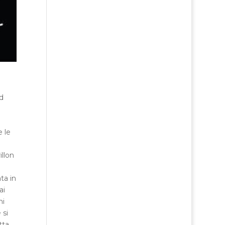
d
 le
illon
ta in
ai
ni
 si
tta