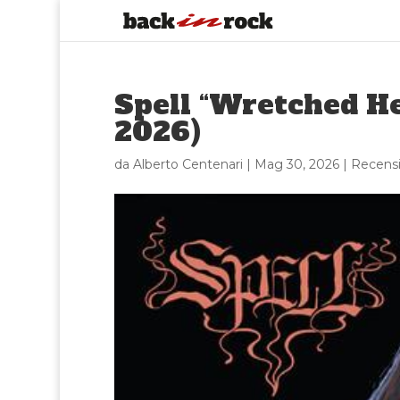
Spell “Wretched He
2026)
da
Alberto Centenari
|
Mag 30, 2026
|
Recensi