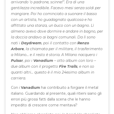
arrivando ‘o padrone, scinne!”. Era di una
gentilezza incredibile. Facevo mesi senza soldi per
mangiare. Poi ho cominciato a suonare il basso
con un artista, ho guadagnato qualcosa e ho
affittato una stanza, un buco con un bagno. Lì
almeno avevo dove dormire e andare in bagno, per
la doccia andavo ai bagni comunali. Da lì sono
nati i
Daydream
, poi il contatto con
Renzo
Arbore
, la chiamata per il militare, il trasferimento
a Milano… e il resto è storia. A Milano nacquero i
Pulsar
, poi i
Vanadium
– otto album con loro –
due album con il progetto
Fire Trails
, e non so
quanti altri… questo è il mio 24esimo album in
carriera.
Con i
Vanadium
hai contribuito a forgiare il metal
italiano. Guardando al presente, quali ritieni siano gli
errori più grossi fatti dalla scena che le hanno
impedito di crescere come meritava?