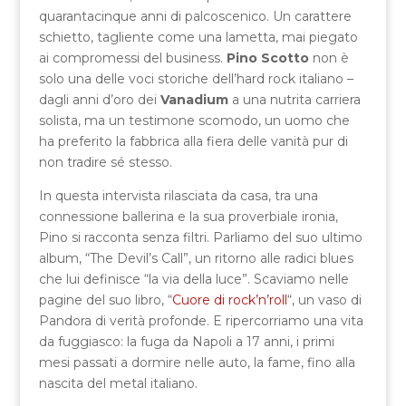
quarantacinque anni di palcoscenico. Un carattere
schietto, tagliente come una lametta, mai piegato
ai compromessi del business.
Pino Scotto
non è
solo una delle voci storiche dell’hard rock italiano –
dagli anni d’oro dei
Vanadium
a una nutrita carriera
solista, ma un testimone scomodo, un uomo che
ha preferito la fabbrica alla fiera delle vanità pur di
non tradire sé stesso.
In questa intervista rilasciata da casa, tra una
connessione ballerina e la sua proverbiale ironia,
Pino si racconta senza filtri. Parliamo del suo ultimo
album, “The Devil’s Call”, un ritorno alle radici blues
che lui definisce “la via della luce”. Scaviamo nelle
pagine del suo libro, “
Cuore di rock’n’roll
“, un vaso di
Pandora di verità profonde. E ripercorriamo una vita
da fuggiasco: la fuga da Napoli a 17 anni, i primi
mesi passati a dormire nelle auto, la fame, fino alla
nascita del metal italiano.