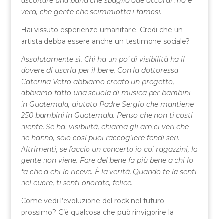
ascoltare una band che sbaglia due accordi ma è
vera, che gente che scimmiotta i famosi.
Hai vissuto esperienze umanitarie. Credi che un
artista debba essere anche un testimone sociale?
Assolutamente sì. Chi ha un po’ di visibilità ha il
dovere di usarla per il bene. Con la dottoressa
Caterina Vetro abbiamo creato un progetto,
abbiamo fatto una scuola di musica per bambini
in Guatemala, aiutato Padre Sergio che mantiene
250 bambini in Guatemala. Penso che non ti costi
niente. Se hai visibilità, chiama gli amici veri che
ne hanno, solo così puoi raccogliere fondi seri.
Altrimenti, se faccio un concerto io coi ragazzini, la
gente non viene. Fare del bene fa più bene a chi lo
fa che a chi lo riceve. È la verità. Quando te la senti
nel cuore, ti senti onorato, felice.
Come vedi l’evoluzione del rock nel futuro
prossimo? C’è qualcosa che può rinvigorire la