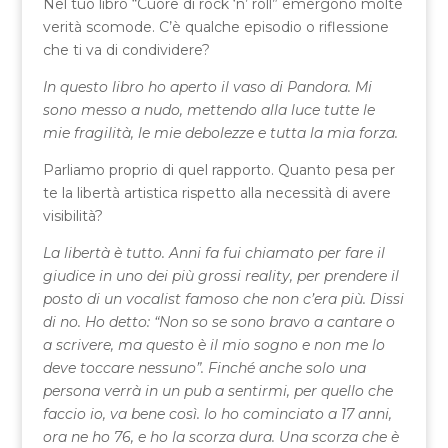
Nel tuo libro “Cuore di rock ‘n’ roll” emergono molte
verità scomode. C’è qualche episodio o riflessione
che ti va di condividere?
In questo libro ho aperto il vaso di Pandora. Mi
sono messo a nudo, mettendo alla luce tutte le
mie fragilità, le mie debolezze e tutta la mia forza.
Parliamo proprio di quel rapporto. Quanto pesa per
te la libertà artistica rispetto alla necessità di avere
visibilità?
La libertà è tutto. Anni fa fui chiamato per fare il
giudice in uno dei più grossi reality, per prendere il
posto di un vocalist famoso che non c’era più. Dissi
di no. Ho detto: “Non so se sono bravo a cantare o
a scrivere, ma questo è il mio sogno e non me lo
deve toccare nessuno”. Finché anche solo una
persona verrà in un pub a sentirmi, per quello che
faccio io, va bene così. Io ho cominciato a 17 anni,
ora ne ho 76, e ho la scorza dura. Una scorza che è