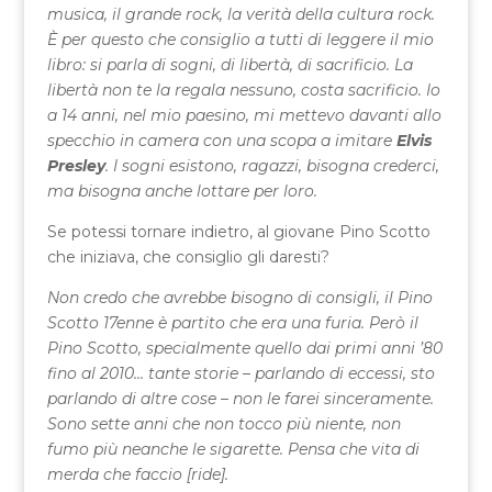
musica, il grande rock, la verità della cultura rock.
È per questo che consiglio a tutti di leggere il mio
libro: si parla di sogni, di libertà, di sacrificio. La
libertà non te la regala nessuno, costa sacrificio. Io
a 14 anni, nel mio paesino, mi mettevo davanti allo
specchio in camera con una scopa a imitare
Elvis
Presley
. I sogni esistono, ragazzi, bisogna crederci,
ma bisogna anche lottare per loro.
Se potessi tornare indietro, al giovane Pino Scotto
che iniziava, che consiglio gli daresti?
Non credo che avrebbe bisogno di consigli, il Pino
Scotto 17enne è partito che era una furia. Però il
Pino Scotto, specialmente quello dai primi anni ’80
fino al 2010… tante storie – parlando di eccessi, sto
parlando di altre cose – non le farei sinceramente.
Sono sette anni che non tocco più niente, non
fumo più neanche le sigarette. Pensa che vita di
merda che faccio [ride].