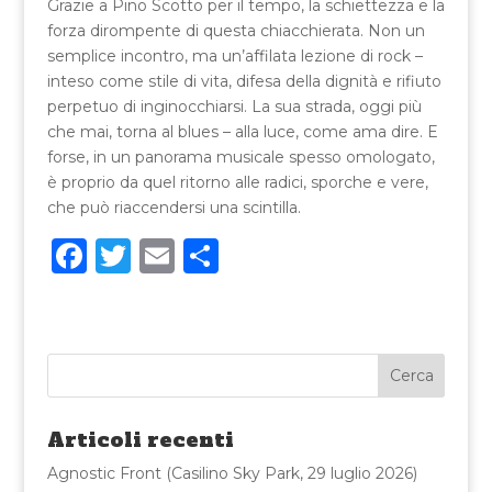
Grazie a Pino Scotto per il tempo, la schiettezza e la
forza dirompente di questa chiacchierata. Non un
semplice incontro, ma un’affilata lezione di rock –
inteso come stile di vita, difesa della dignità e rifiuto
perpetuo di inginocchiarsi. La sua strada, oggi più
che mai, torna al blues – alla luce, come ama dire. E
forse, in un panorama musicale spesso omologato,
è proprio da quel ritorno alle radici, sporche e vere,
che può riaccendersi una scintilla.
F
T
E
C
a
w
m
o
c
it
ai
n
e
te
l
di
b
r
vi
o
di
Articoli recenti
o
Agnostic Front (Casilino Sky Park, 29 luglio 2026)