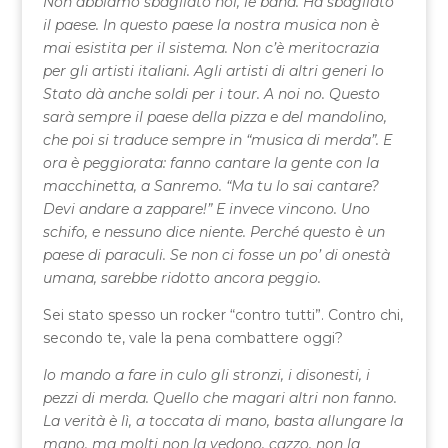
Non abbiamo sbagliato noi, le band. Ha sbagliato
il paese. In questo paese la nostra musica non è
mai esistita per il sistema. Non c’è meritocrazia
per gli artisti italiani. Agli artisti di altri generi lo
Stato dà anche soldi per i tour. A noi no. Questo
sarà sempre il paese della pizza e del mandolino,
che poi si traduce sempre in “musica di merda”. E
ora è peggiorata: fanno cantare la gente con la
macchinetta, a Sanremo. “Ma tu lo sai cantare?
Devi andare a zappare!” E invece vincono. Uno
schifo, e nessuno dice niente. Perché questo è un
paese di paraculi. Se non ci fosse un po’ di onestà
umana, sarebbe ridotto ancora peggio.
Sei stato spesso un rocker “contro tutti”. Contro chi,
secondo te, vale la pena combattere oggi?
Io mando a fare in culo gli stronzi, i disonesti, i
pezzi di merda. Quello che magari altri non fanno.
La verità è lì, a toccata di mano, basta allungare la
mano, ma molti non la vedono, cazzo, non la