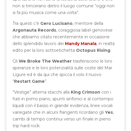
non si trincerano dietro il luogo comune “oggi non
si fa più musica come una volta”.
Tra questi c’è
Gero Lucisano
, mentore della
Argonauta Records
, coraggiosa label genovese
che abbiamo citato recentemente in occasione
dello splendido lavoro dei
Mandy Manala
, in realtà
edito per la loro sottoetichetta
Octopus Rising
.
Gli
We Broke The Weather
trasferiscono le loro
speranze e le loro potenzialità sulle coste del Mar
Ligure ed è da qui che spicca il volo il nuovo
“
Restart Game
”.
“Vestige” alterna stacchi alla
King Crimson
con i
fiati in primo piano, spunti sinfonici e al contempo
liquidi con il basso in grande evidenza, linee vocali
variegate che in alcuni frangenti ricordano gli
Yes
,
cambi di tempo continui verso un finale in pieno
trip hard rock.