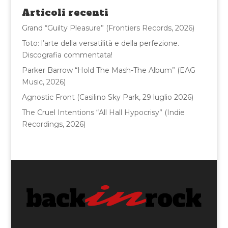
o
di
Articoli recenti
o
Grand “Guilty Pleasure” (Frontiers Records, 2026)
k
Toto: l’arte della versatilità e della perfezione.
Discografia commentata!
Parker Barrow “Hold The Mash-The Album” (EAG
Music, 2026)
Agnostic Front (Casilino Sky Park, 29 luglio 2026)
The Cruel Intentions “All Hall Hypocrisy” (Indie
Recordings, 2026)