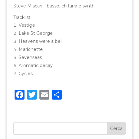
Steve Miscari – basso, chitarra e synth
Tracklist:
Vestige
Lake St George
Heavens were a bell
Marionette
Sevenseas
Aromatic decay
Cycles
F
T
E
C
a
w
m
o
c
it
ai
n
e
te
l
di
b
r
vi