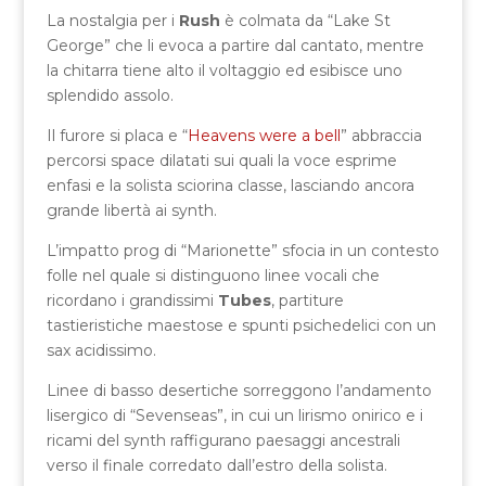
La nostalgia per i
Rush
è colmata da “Lake St
George” che li evoca a partire dal cantato, mentre
la chitarra tiene alto il voltaggio ed esibisce uno
splendido assolo.
Il furore si placa e “
Heavens were a bell
” abbraccia
percorsi space dilatati sui quali la voce esprime
enfasi e la solista sciorina classe, lasciando ancora
grande libertà ai synth.
L’impatto prog di “Marionette” sfocia in un contesto
folle nel quale si distinguono linee vocali che
ricordano i grandissimi
Tubes
, partiture
tastieristiche maestose e spunti psichedelici con un
sax acidissimo.
Linee di basso desertiche sorreggono l’andamento
lisergico di “Sevenseas”, in cui un lirismo onirico e i
ricami del synth raffigurano paesaggi ancestrali
verso il finale corredato dall’estro della solista.