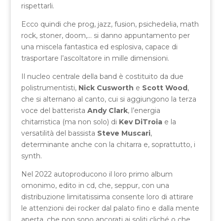
rispettarli.
Ecco quindi che prog, jazz, fusion, psichedelia, math
rock, stoner, doom,… si danno appuntamento per
una miscela fantastica ed esplosiva, capace di
trasportare l’ascoltatore in mille dimensioni.
Il nucleo centrale della band è costituito da due
polistrumentisti,
Nick Cusworth
e
Scott Wood
,
che si alternano al canto, cui si aggiungono la terza
voce del batterista
Andy Clark
, l’energia
chitarristica (ma non solo) di
Kev DiTroia
e la
versatilità del bassista
Steve Muscari
,
determinante anche con la chitarra e, soprattutto, i
synth.
Nel 2022 autoproducono il loro primo album
omonimo, edito in cd, che, seppur, con una
distribuzione limitatissima consente loro di attirare
le attenzioni dei rocker dal palato fino e dalla mente
aperta, che non sono ancorati ai soliti cliché o che