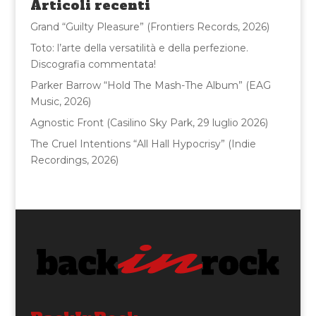
Articoli recenti
o
Grand “Guilty Pleasure” (Frontiers Records, 2026)
k
Toto: l’arte della versatilità e della perfezione.
Discografia commentata!
Parker Barrow “Hold The Mash-The Album” (EAG
Music, 2026)
Agnostic Front (Casilino Sky Park, 29 luglio 2026)
The Cruel Intentions “All Hall Hypocrisy” (Indie
Recordings, 2026)