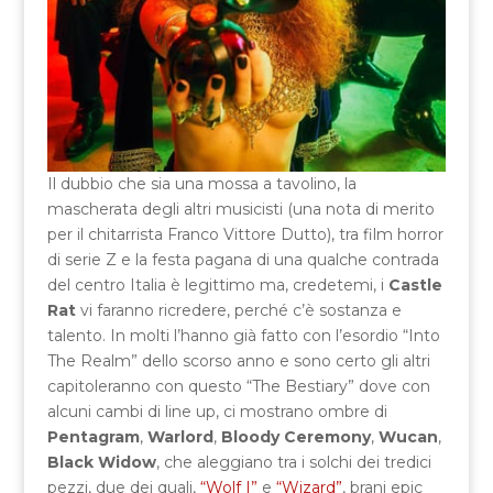
Il dubbio che sia una mossa a tavolino, la
mascherata degli altri musicisti (una nota di merito
per il chitarrista Franco Vittore Dutto), tra film horror
di serie Z e la festa pagana di una qualche contrada
del centro Italia è legittimo ma, credetemi, i
Castle
Rat
vi faranno ricredere, perché c’è sostanza e
talento. In molti l’hanno già fatto con l’esordio “Into
The Realm” dello scorso anno e sono certo gli altri
capitoleranno con questo “The Bestiary” dove con
alcuni cambi di line up, ci mostrano ombre di
Pentagram
,
Warlord
,
Bloody Ceremony
,
Wucan
,
Black Widow
, che aleggiano tra i solchi dei tredici
pezzi, due dei quali,
“Wolf I”
e
“Wizard”
, brani epic