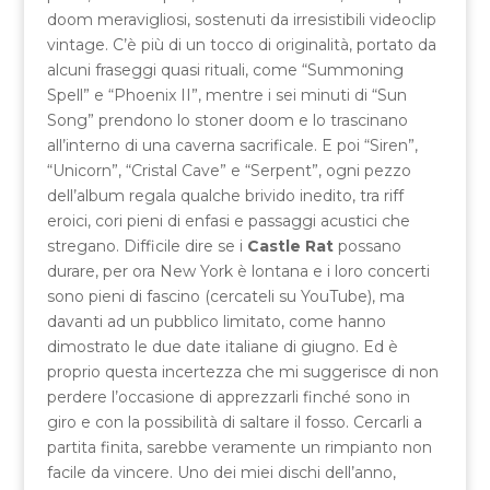
doom meravigliosi, sostenuti da irresistibili videoclip
vintage. C’è più di un tocco di originalità, portato da
alcuni fraseggi quasi rituali, come “Summoning
Spell” e “Phoenix II”, mentre i sei minuti di “Sun
Song” prendono lo stoner doom e lo trascinano
all’interno di una caverna sacrificale. E poi “Siren”,
“Unicorn”, “Cristal Cave” e “Serpent”, ogni pezzo
dell’album regala qualche brivido inedito, tra riff
eroici, cori pieni di enfasi e passaggi acustici che
stregano. Difficile dire se i
Castle Rat
possano
durare, per ora New York è lontana e i loro concerti
sono pieni di fascino (cercateli su YouTube), ma
davanti ad un pubblico limitato, come hanno
dimostrato le due date italiane di giugno. Ed è
proprio questa incertezza che mi suggerisce di non
perdere l’occasione di apprezzarli finché sono in
giro e con la possibilità di saltare il fosso. Cercarli a
partita finita, sarebbe veramente un rimpianto non
facile da vincere. Uno dei miei dischi dell’anno,