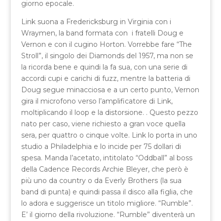
giorno epocale.
Link suona a Fredericksburg in Virginia con i
Wraymen, la band formata con i fratelli Doug e
Vernon e con il cugino Horton. Vorrebbe fare “The
Stroll”, il singolo dei Diamonds del 1957, ma non se
la ricorda bene e quindi la fa sua, con una serie di
accordi cupi e carichi di fuzz, mentre la batteria di
Doug segue minacciosa e a un certo punto, Vernon
gira il microfono verso l’amplificatore di Link,
moltiplicando il loop e la distorsione. . Questo pezzo
nato per caso, viene richiesto a gran voce quella
sera, per quattro o cinque volte. Link lo porta in uno
studio a Philadelphia e lo incide per 75 dollari di
spesa. Manda l’acetato, intitolato “Oddball” al boss
della Cadence Records Archie Bleyer, che però è
più uno da country o da Everly Brothers (la sua
band di punta) e quindi passa il disco alla figlia, che
lo adora e suggerisce un titolo migliore. “Rumble”.
E’ il giorno della rivoluzione. “Rumble” diventerà un