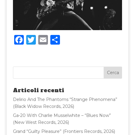
F
T
E
C
a
w
m
o
c
it
ai
n
e
te
l
di
b
r
vi
o
di
Articoli recenti
o
Delirio And The Phantoms “Strange Phenomena”
k
(Black Widow Records, 2026)
Ga-20 With Charlie Musselwhite – “Blues Now”
(New West Records, 2026)
Grand “Guilty Pleasure” (Frontiers Records, 2026)