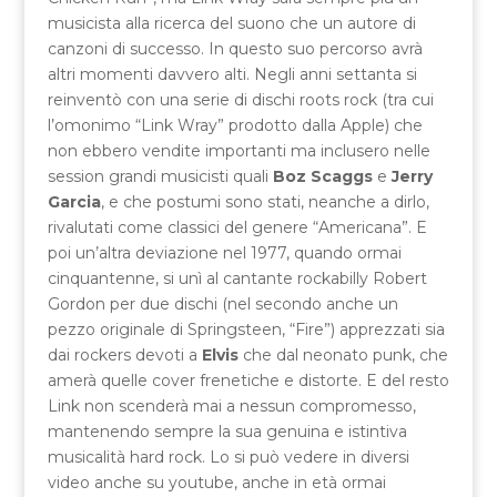
musicista alla ricerca del suono che un autore di
canzoni di successo. In questo suo percorso avrà
altri momenti davvero alti. Negli anni settanta si
reinventò con una serie di dischi roots rock (tra cui
l’omonimo “Link Wray” prodotto dalla Apple) che
non ebbero vendite importanti ma inclusero nelle
session grandi musicisti quali
Boz Scaggs
e
Jerry
Garcia
, e che postumi sono stati, neanche a dirlo,
rivalutati come classici del genere “Americana”. E
poi un’altra deviazione nel 1977, quando ormai
cinquantenne, si unì al cantante rockabilly Robert
Gordon per due dischi (nel secondo anche un
pezzo originale di Springsteen, “Fire”) apprezzati sia
dai rockers devoti a
Elvis
che dal neonato punk, che
amerà quelle cover frenetiche e distorte. E del resto
Link non scenderà mai a nessun compromesso,
mantenendo sempre la sua genuina e istintiva
musicalità hard rock. Lo si può vedere in diversi
video anche su youtube, anche in età ormai