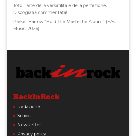
Toto: l’arte della versatilità e della perfezione.
Discografia commentata!
Parker Barrow “Hold The Mash-The Album” (EAG
Music, 2026)
BackInRock
Redazione
Scrivici
Newsletter
Privacy policy