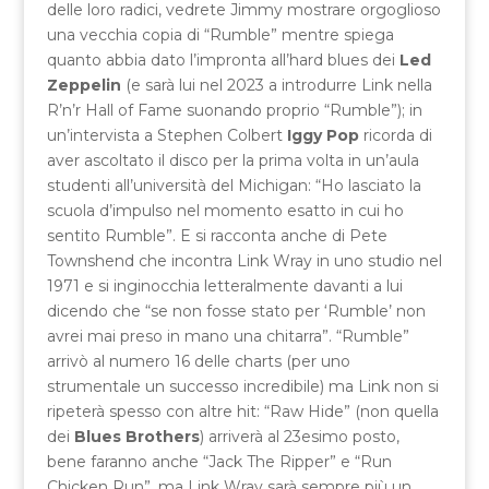
delle loro radici, vedrete Jimmy mostrare orgoglioso
una vecchia copia di “Rumble” mentre spiega
quanto abbia dato l’impronta all’hard blues dei
Led
Zeppelin
(e sarà lui nel 2023 a introdurre Link nella
R’n’r Hall of Fame suonando proprio “Rumble”); in
un’intervista a Stephen Colbert
Iggy Pop
ricorda di
aver ascoltato il disco per la prima volta in un’aula
studenti all’università del Michigan: “Ho lasciato la
scuola d’impulso nel momento esatto in cui ho
sentito Rumble”. E si racconta anche di Pete
Townshend che incontra Link Wray in uno studio nel
1971 e si inginocchia letteralmente davanti a lui
dicendo che “se non fosse stato per ‘Rumble’ non
avrei mai preso in mano una chitarra”. “Rumble”
arrivò al numero 16 delle charts (per uno
strumentale un successo incredibile) ma Link non si
ripeterà spesso con altre hit: “Raw Hide” (non quella
dei
Blues Brothers
) arriverà al 23esimo posto,
bene faranno anche “Jack The Ripper” e “Run
Chicken Run”, ma Link Wray sarà sempre più un