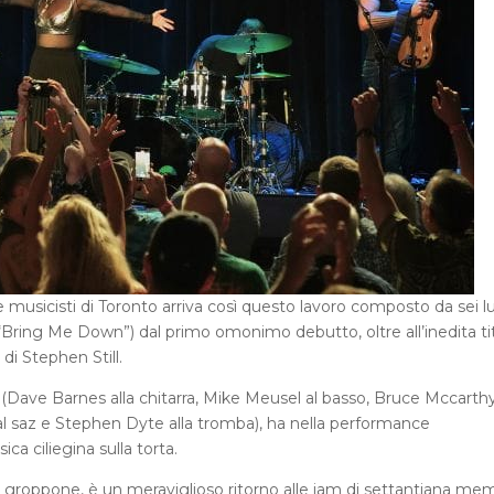
 musicisti di Toronto arriva così questo lavoro composto da sei l
(“Bring Me Down”) dal primo omonimo debutto, oltre all’inedita ti
di Stephen Still.
 (Dave Barnes alla chitarra, Mike Meusel al basso, Bruce Mccarthy
ly al saz e Stephen Dyte alla tromba), ha nella performance
a ciliegina sulla torta.
 groppone, è un meraviglioso ritorno alle jam di settantiana mem