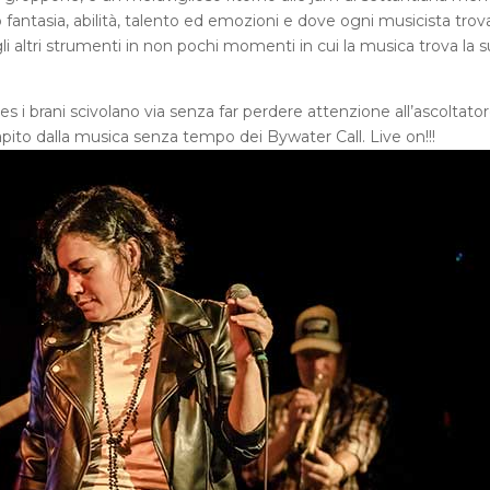
fantasia, abilità, talento ed emozioni e dove ogni musicista trova
i altri strumenti in non pochi momenti in cui la musica trova la s
ues i brani scivolano via senza far perdere attenzione all’ascoltato
pito dalla musica senza tempo dei Bywater Call. Live on!!!