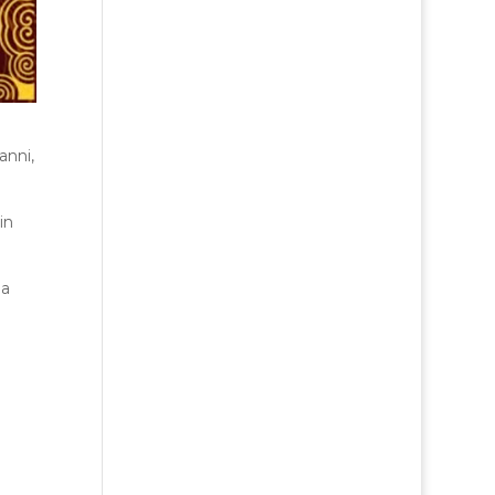
anni,
in
 a