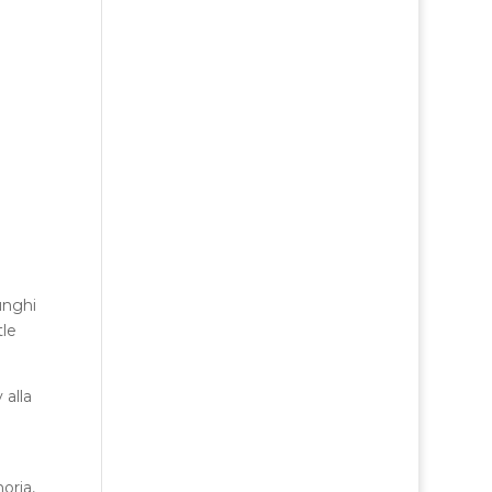
unghi
tle
 alla
oria,