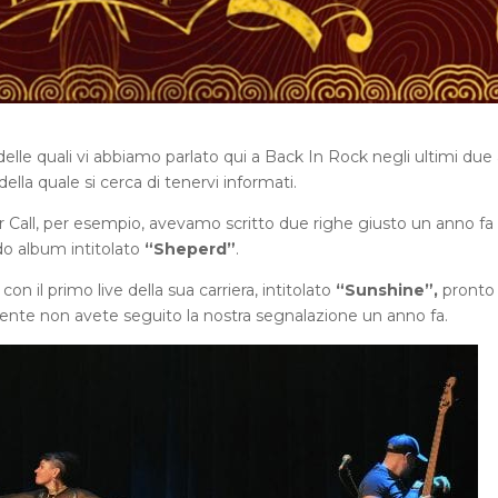
elle quali vi abbiamo parlato qui a Back In Rock negli ultimi due 
ella quale si cerca di tenervi informati.
 Call, per esempio, avevamo scritto due righe giusto un anno fa 
do album intitolato
“Sheperd”
.
on il primo live della sua carriera, intitolato
“Sunshine”,
pronto
nte non avete seguito la nostra segnalazione un anno fa.