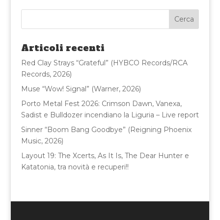
e
te
l
di
b
r
vi
o
di
Articoli recenti
o
Red Clay Strays “Grateful” (HYBCO Records/RCA
k
Records, 2026)
Muse “Wow! Signal” (Warner, 2026)
Porto Metal Fest 2026: Crimson Dawn, Vanexa,
Sadist e Bulldozer incendiano la Liguria – Live report
Sinner “Boom Bang Goodbye” (Reigning Phoenix
Music, 2026)
Layout 19: The Xcerts, As It Is, The Dear Hunter e
Katatonia, tra novità e recuperi!!