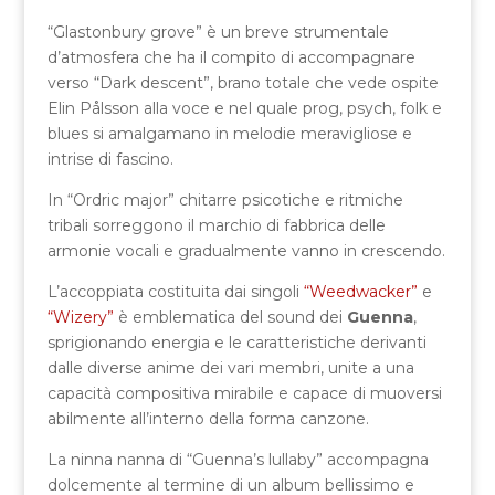
“Glastonbury grove” è un breve strumentale
d’atmosfera che ha il compito di accompagnare
verso “Dark descent”, brano totale che vede ospite
Elin Pålsson alla voce e nel quale prog, psych, folk e
blues si amalgamano in melodie meravigliose e
intrise di fascino.
In “Ordric major” chitarre psicotiche e ritmiche
tribali sorreggono il marchio di fabbrica delle
armonie vocali e gradualmente vanno in crescendo.
L’accoppiata costituita dai singoli
“Weedwacker”
e
“Wizery”
è emblematica del sound dei
Guenna
,
sprigionando energia e le caratteristiche derivanti
dalle diverse anime dei vari membri, unite a una
capacità compositiva mirabile e capace di muoversi
abilmente all’interno della forma canzone.
La ninna nanna di “Guenna’s lullaby” accompagna
dolcemente al termine di un album bellissimo e