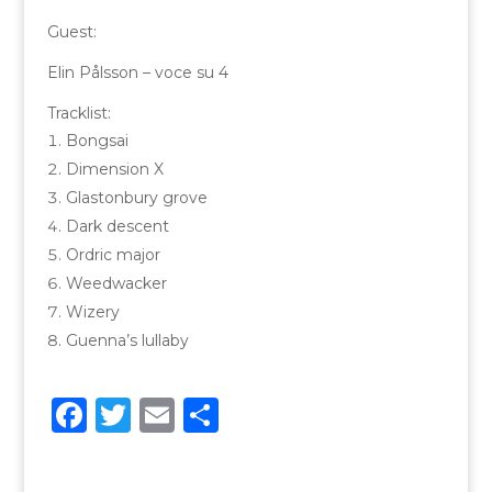
Guest:
Elin Pålsson – voce su 4
Tracklist:
Bongsai
Dimension X
Glastonbury grove
Dark descent
Ordric major
Weedwacker
Wizery
Guenna’s lullaby
F
T
E
C
a
w
m
o
c
it
ai
n