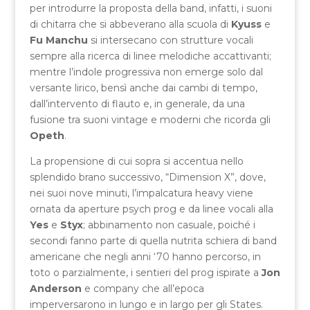
per introdurre la proposta della band, infatti, i suoni
di chitarra che si abbeverano alla scuola di
Kyuss
e
Fu Manchu
si intersecano con strutture vocali
sempre alla ricerca di linee melodiche accattivanti;
mentre l’indole progressiva non emerge solo dal
versante lirico, bensì anche dai cambi di tempo,
dall’intervento di flauto e, in generale, da una
fusione tra suoni vintage e moderni che ricorda gli
Opeth
.
La propensione di cui sopra si accentua nello
splendido brano successivo, “Dimension X”, dove,
nei suoi nove minuti, l’impalcatura heavy viene
ornata da aperture psych prog e da linee vocali alla
Yes
e
Styx
; abbinamento non casuale, poiché i
secondi fanno parte di quella nutrita schiera di band
americane che negli anni ‘70 hanno percorso, in
toto o parzialmente, i sentieri del prog ispirate a
Jon
Anderson
e company che all’epoca
imperversarono in lungo e in largo per gli States.