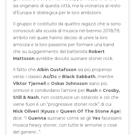
sia originario di questa città, ma la vicinanza al resto
d’Europa è strategica per le loro ambizioni.
Il gruppo è costituito da quattro ragazzi che si sono
conosciuti alla scuola di musica nel biennio 2018/19,
ambito nel quale hanno deciso di unire la loro
amicizia e la loro passione per formare una band
che su suggerimento del batterista
Robert
Mattsson
avrebbe dovuto suonare stoner rock.
Il fatto che
Albin Gustafsson
sia più propenso
verso i classici
Ac/Dc
e
Black Sabbath
, mentre
Viktor Tjernell
e
Oskar Johnsson
siano più
onnivori e condividano l’amore per
Rush
e
Crosby,
Still & Nash
, non costituisce un ostacolo e ciò che
viene fuori è un “progressive stoner rock” di cui
Nick Oliveri
(
Kyuss
e
Queen Of The Stone Age
)
dice: “I
Guenna
suonano come se gli
Yes
facessero
musica heavy stoner, con tutte le armonie o cose
del genere…”.