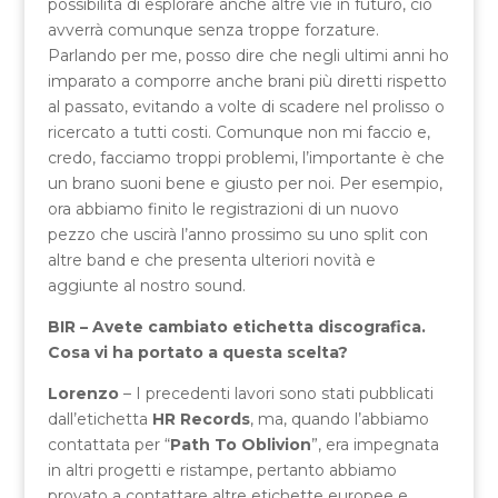
possibilità di esplorare anche altre vie in futuro, ciò
avverrà comunque senza troppe forzature.
Parlando per me, posso dire che negli ultimi anni ho
imparato a comporre anche brani più diretti rispetto
al passato, evitando a volte di scadere nel prolisso o
ricercato a tutti costi. Comunque non mi faccio e,
credo, facciamo troppi problemi, l’importante è che
un brano suoni bene e giusto per noi. Per esempio,
ora abbiamo finito le registrazioni di un nuovo
pezzo che uscirà l’anno prossimo su uno split con
altre band e che presenta ulteriori novità e
aggiunte al nostro sound.
BIR – Avete cambiato etichetta discografica.
Cosa vi ha portato a questa scelta?
Lorenzo
– I precedenti lavori sono stati pubblicati
dall’etichetta
HR Records
, ma, quando l’abbiamo
contattata per “
Path To Oblivio
n
”, era impegnata
in altri progetti e ristampe, pertanto abbiamo
provato a contattare altre etichette europee e