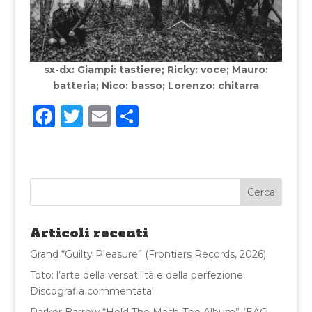
sx-dx: Giampi: tastiere; Ricky: voce; Mauro:
batteria; Nico: basso; Lorenzo: chitarra
F
T
E
C
a
w
m
o
c
it
ai
n
e
te
l
di
b
r
vi
o
di
Articoli recenti
o
Grand “Guilty Pleasure” (Frontiers Records, 2026)
k
Toto: l’arte della versatilità e della perfezione.
Discografia commentata!