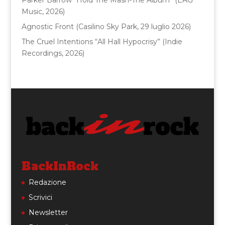
Parker Barrow “Hold The Mash-The Album” (EAG
Music, 2026)
Agnostic Front (Casilino Sky Park, 29 luglio 2026)
The Cruel Intentions “All Hall Hypocrisy” (Indie
Recordings, 2026)
BackInRock
Redazione
Scrivici
Newsletter