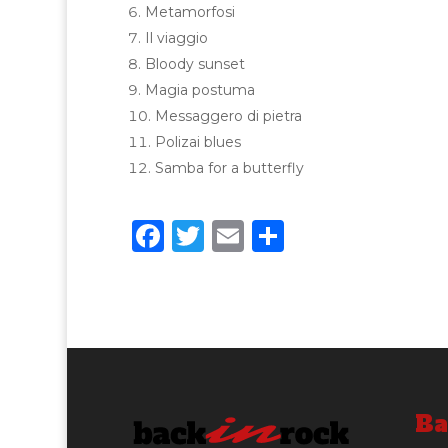
Metamorfosi
Il viaggio
Bloody sunset
Magia postuma
Messaggero di pietra
Polizai blues
Samba for a butterfly
F
T
E
C
a
w
m
o
c
it
ai
n
e
te
l
di
b
r
vi
o
di
o
Ba