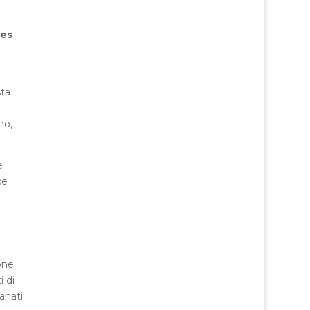
res
sta
no,
e
ce
one
i di
anati