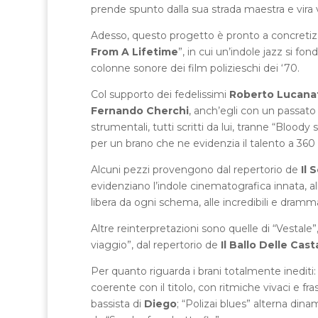
prende spunto dalla sua strada maestra e vira ver
Adesso, questo progetto è pronto a concretizz
From A Lifetime
”, in cui un’indole jazz si fo
colonne sonore dei film polizieschi dei ‘70.
Col supporto dei fedelissimi
Roberto Lucana
Fernando Cherchi
, anch’egli con un passat
strumentali, tutti scritti da lui, tranne “Bloody 
per un brano che ne evidenzia il talento a 360 
Alcuni pezzi provengono dal repertorio de
Il
evidenziano l’indole cinematografica innata, a
libera da ogni schema, alle incredibili e dram
Altre reinterpretazioni sono quelle di “Vestal
viaggio”, dal repertorio de
Il Ballo Delle Cas
Per quanto riguarda i brani totalmente inediti:
coerente con il titolo, con ritmiche vivaci e fra
bassista di
Diego
; “Polizai blues” alterna din