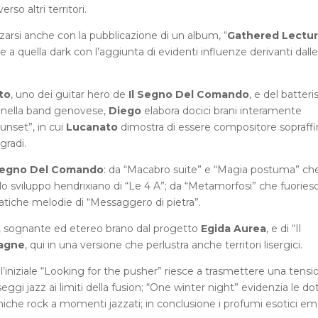
so altri territori.
arsi anche con la pubblicazione di un album, “
Gathered Lectu
nde a quella dark con l’aggiunta di evidenti influenze derivanti dalle
to
, uno dei guitar hero de
Il Segno Del Comando
, e del batteri
o nella band genovese,
Diego
elabora docici brani interamente
sunset”, in cui
Lucanato
dimostra di essere compositore sopraffi
gradi.
 Segno Del Comando
: da “Macabro suite” e “Magia postuma” ch
llo sviluppo hendrixiano di “Le 4 A”; da “Metamorfosi” che fuories
matiche melodie di “Messaggero di pietra”.
e”, sognante ed etereo brano dal progetto
Egida Aurea
, e di “Il
tagne
, qui in una versione che perlustra anche territori lisergici.
 l’iniziale “Looking for the pusher” riesce a trasmettere una tensi
seggi jazz ai limiti della fusion; “One winter night” evidenzia le dot
amiche rock a momenti jazzati; in conclusione i profumi esotici em